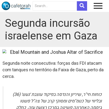
Segunda incursão
israelense em Gaza
Segunda noite consecutiva: forças das FDI atacam
com tanques no território da Faixa de Gaza, perto da
cerca.
כוחות חי"ר, שיריון והנדסה בפיקוד עוצבת ׳געש׳ (36)
ובליווי של כטמ"מים ומסוקי קרב של צה"ל פשטו
ביממה האחרונה פשיטה במרכז רצועת עזה. כחלק