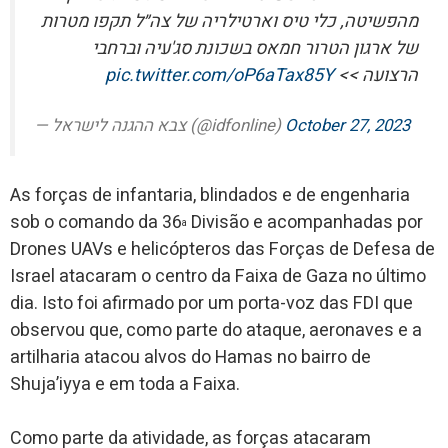
מהפשיטה, כלי טיס וארטילריה של צה״ל תקפו מטרות
של ארגון הטרור חמאס בשכונת סג'עיה וברחבי
pic.twitter.com/oP6aTax85Y
הרצועה >>
— צבא ההגנה לישראל (@idfonline)
October 27, 2023
As forças de infantaria, blindados e de engenharia
sob o comando da 36
Divisão e acompanhadas por
a
Drones UAVs e helicópteros das Forças de Defesa de
Israel atacaram o centro da Faixa de Gaza no último
dia. Isto foi afirmado por um porta-voz das FDI que
observou que, como parte do ataque, aeronaves e a
artilharia atacou alvos do Hamas no bairro de
Shuja’iyya e em toda a Faixa.
Como parte da atividade, as forças atacaram