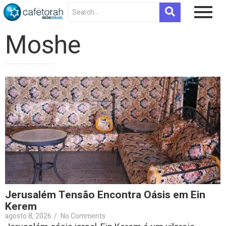
Moshe
Jerusalém Tensão Encontra Oásis em Ein
Kerem
agosto 8, 2026
/
No Comments