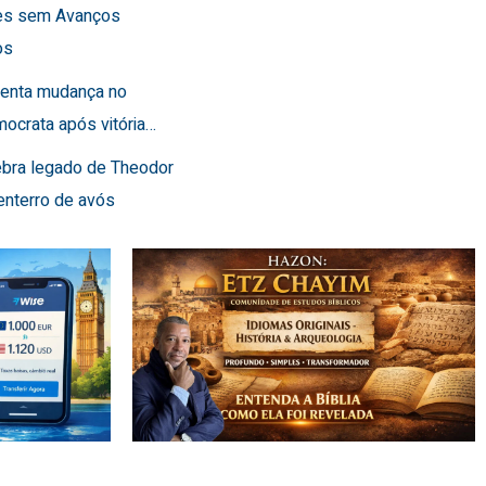
es sem Avanços
os
frenta mudança no
ocrata após vitória…
lebra legado de Theodor
enterro de avós