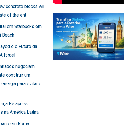
few concrete blocks will
ate of the ent
utal em Starbucks em
i Beach
Sayed e o Futuro da
A Israel
Emirados negociam
te construir um
 energia para evitar o
força Relações
s na América Latina
Líbano em Roma: