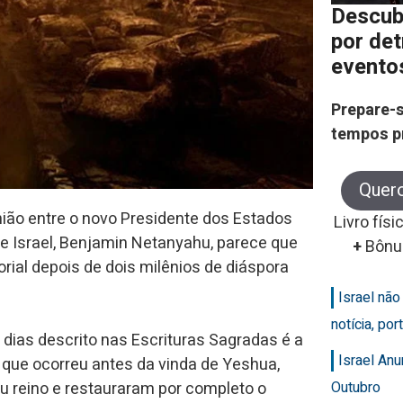
Descub
por de
evento
Prepare-s
tempos p
Quer
união entre o novo Presidente dos Estados
Livro físi
de Israel, Benjamin Netanyahu, parece que
+
Bônu
orial depois de dois milênios de diáspora
Israel nã
notícia, po
 dias descrito nas Escrituras Sagradas é a
Israel An
que ocorreu antes da vinda de Yeshua,
 reino e restauraram por completo o
Outubro