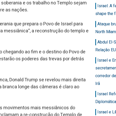
 soberania e os trabalho no Templo sejam
Israel: A 
bre as nações.
shape the f
ania que prepara o Povo de Israel para
Ataque br
a messiânica”, a reconstrução do templo e
North Miam
Abdul El-
Relação EU
o chegando ao fim e o destino do Povo de
starão os poderes das trevas por detrás
Israel e 
secretamen
corredor de
ca, Donald Trump se revelou mais direita
Irã
a branca longe das câmeras é claro ao
Israel Re
Diplomática
 os movimentos mais messiânicos do
Israel e 
onclamam a re-construção do Templo de