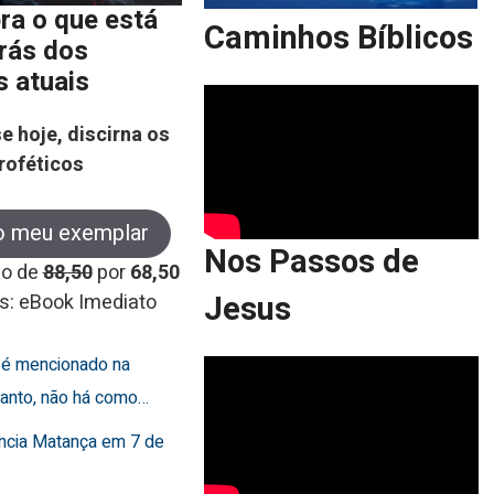
ra o que está
Caminhos Bíblicos
trás dos
s atuais
e hoje, discirna os
roféticos
o meu exemplar
Nos Passos de
co de
88,50
por
68,50
Jesus
s: eBook Imediato
o é mencionado na
rtanto, não há como…
uncia Matança em 7 de