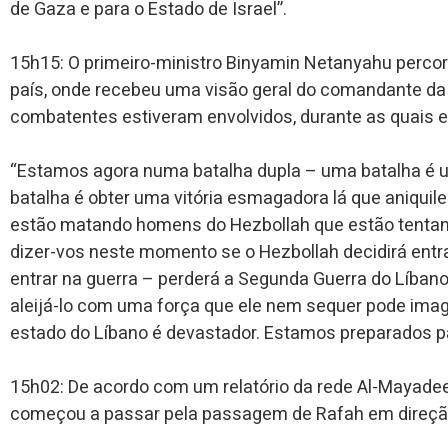
de Gaza e para o Estado de Israel”.
15h15: O primeiro-ministro Binyamin Netanyahu perco
país, onde recebeu uma visão geral do comandante da
combatentes estiveram envolvidos, durante as quais e
“Estamos agora numa batalha dupla – uma batalha é um
batalha é obter uma vitória esmagadora lá que aniquil
estão matando homens do Hezbollah que estão tentand
dizer-vos neste momento se o Hezbollah decidirá entra
entrar na guerra – perderá a Segunda Guerra do Líbano
aleijá-lo com uma força que ele nem sequer pode imagin
estado do Líbano é devastador. Estamos preparados pa
15h02: De acordo com um relatório da rede Al-Mayad
começou a passar pela passagem de Rafah em direção