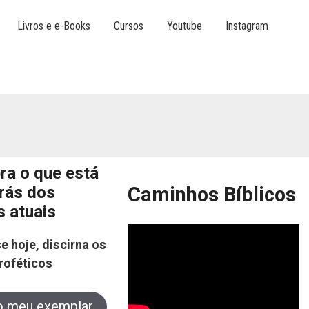
Livros e e-Books
Cursos
Youtube
Instagram
ra o que está
trás dos
Caminhos Bíblicos
s atuais
e hoje, discirna os
roféticos
o meu exemplar