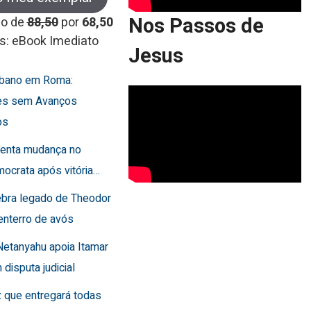
Nos Passos de
co de
88,50
por
68,50
s: eBook Imediato
Jesus
Líbano em Roma:
es sem Avanços
os
frenta mudança no
ocrata após vitória…
lebra legado de Theodor
enterro de avós
Netanyahu apoia Itamar
 disputa judicial
 que entregará todas