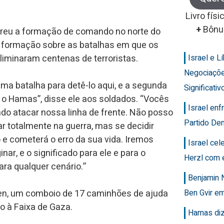
Livro físi
+
Bônu
rreu a formação de comando no norte do
 formação sobre as batalhas em que os
liminaram centenas de terroristas.
Israel e 
Negociaçõ
a batalha para detê-lo aqui, e a segunda
Significativ
e o Hamas”, disse ele aos soldados. “Vocês
Israel en
o atacar nossa linha de frente. Não posso
Partido Dem
r totalmente na guerra, mas se decidir
 e cometerá o erro da sua vida. Iremos
Israel ce
ar, e o significado para ele e para o
Herzl com 
ra qualquer cenário.”
Benjamin 
een, um comboio de 17 caminhões de ajuda
Ben Gvir em
 à Faixa de Gaza.
Hamas diz