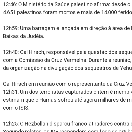
13:46: O Ministério da Saúde palestino afirma: desde o 
4.651 palestinos foram mortos e mais de 14.000 ferido
12h59: Uma barragem é lançada em direção à área de 
Baixas da Judéia.
12h40: Gal Hirsch, responsável pela questão dos sequ
com a Comissão da Cruz Vermelha. Durante a reunião, 
da organização na divulgação dos sequestros de Yehud
Gal Hirsch em reunião com o representante da Cruz V
12h31: Um dos terroristas capturados ontem é membro
estimam que o Hamas sofreu até agora milhares de 
com o ISIS.
12h25: O Hezbollah disparou franco-atiradores contra
Segundo relatos, as IDF respondem com fogo de artilha