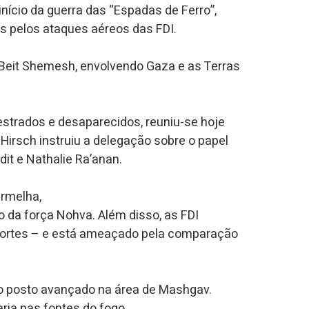
início da guerra das “Espadas de Ferro”,
s pelos ataques aéreos das FDI.
Beit Shemesh, envolvendo Gaza e as Terras
estrados e desaparecidos, reuniu-se hoje
Hirsch instruiu a delegação sobre o papel
it e Nathalie Ra’anan.
ermelha,
 da força Nohva. Além disso, as FDI
mortes – e está ameaçado pela comparação
 o posto avançado na área de Mashgav.
ria nas fontes do fogo.