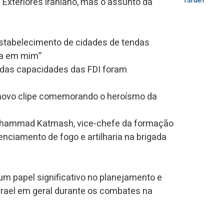
Israel
Exteriores iraniano, mas o assunto da
estabelecimento de cidades de tendas
ça em mim”
s das capacidades das FDI foram
m novo clipe comemorando o heroísmo da
uhammad Katmash, vice-chefe da formação
enciamento de fogo e artilharia na brigada
 papel significativo no planejamento e
srael em geral durante os combates na