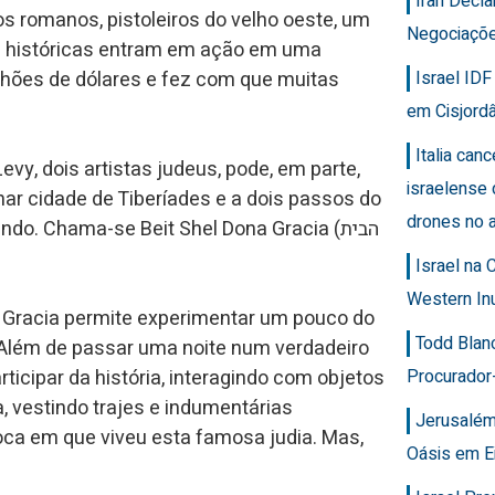
Iran Decla
s romanos, pistoleiros do velho oeste, um
Negociaçõ
as históricas entram em ação em uma
Israel ID
ilhões de dólares e fez com que muitas
em Cisjordâ
Italia can
Levy, dois artistas judeus, pode, em parte,
israelense 
enar cidade de Tiberíades e a dois passos do
drones no 
o. Chama-se Beit Shel Dona Gracia (הבית
Israel na
Western In
 Gracia permite experimentar um pouco do
Todd Blan
o. Além de passar uma noite num verdadeiro
Procurador
cipar da história, interagindo com objetos
 vestindo trajes e indumentárias
Jerusalém
ca em que viveu esta famosa judia. Mas,
Oásis em E