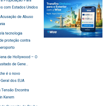
ra Propiciação Para
es com Estados Unidos
F Acusação de Abuso
nia
cela tecnologia
de proteção contra
aeroporto
 Cena de Hollywood – O
usitado de Gene…
che é o novo
-Geral dos EUA
 Tensão Encontra
in Kerem