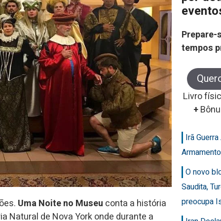
evento
Prepare-s
tempos p
Quer
Livro físi
+
Bônu
Irã Guerr
Armamento
O novo bl
Saudita, Tu
preocupa Is
dões.
Uma Noite no Museu
conta a história
ia Natural de Nova York onde durante a