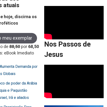
s atuais
e hoje, discirna os
roféticos
o meu exemplar
Nos Passos de
co de
88,50
por
68,50
Jesus
s: eBook Imediato
a Aumenta Demanda por
s Globais
oco de poder da Arábia
rquia e Paquistão
rael, Irã e aliados