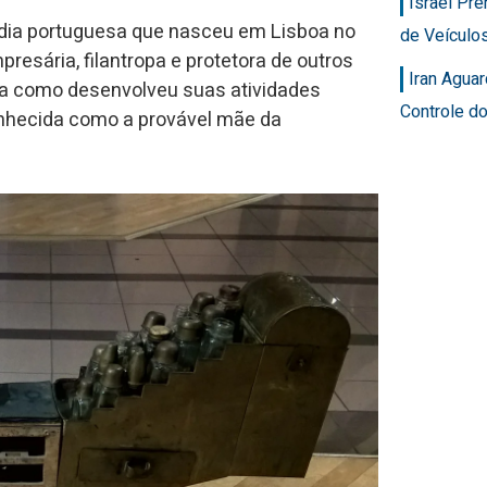
Israel Pr
udia portuguesa que nasceu em Lisboa no
de Veícul
presária, filantropa e protetora de outros
Iran Agua
ma como desenvolveu suas atividades
Controle d
onhecida como a provável mãe da