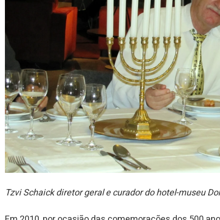
Tzvi Schaick diretor geral e curador do hotel-museu Do
Em 2010, por ocasião das comemorações dos 500 anos