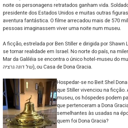
noite os personagens retratados ganham vida. Soldado
presidente dos Estados Unidos e muitas outras figur
aventura fantástica. O filme arrecadou mais de 570 m
pessoas imaginassem viver uma noite num museu.
A ficção, estrelada por Ben Stiller e dirigida por Shawn 
se tornar realidade em Israel. No norte do país, na mil
Mar da Galiléia se encontra o único hotel-museu do mund
של דונה גרציה), ou Casa de Dona Gracia.
Hospedar-se no Beit Shel Dona
que Stiller vivenciou na ficçã
museu, os hóspedes podem parti
que pertenceram a Dona Gracia,
semelhantes às usadas na épo
quem foi Dona Gracia?