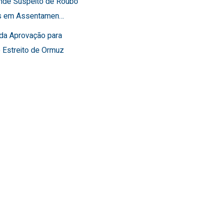
ende Suspeito de Roubo
os em Assentamen…
rda Aprovação para
o Estreito de Ormuz