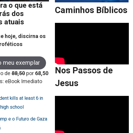
ra o que está
Caminhos Bíblicos
trás dos
s atuais
e hoje, discirna os
roféticos
o meu exemplar
Nos Passos de
co de
88,50
por
68,50
Jesus
s: eBook Imediato
dent kills at least 6 in
 high school
ump e o Futuro de Gaza
ã