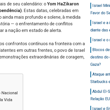
nais de seu calendário: o
Yom HaZikaron
Israel Min
pendência)
. Estas datas, celebradas em
Favor do Se
o ainda mais profundo e solene, à medida
Israel e a 
istória — o enfrentamento de conflitos
r a nação em estado de alerta.
diante das 
Israel e 
os confrontos contínuos na fronteira com a
Blocos de
atentes em outras frentes, o povo de Israel
emonstrações extraordinárias de coragem,
destino do
Gaza?
Ataque an
Starbucks 
Abdul El-
 Nacional
Relação EU
da Vida
Israel e 