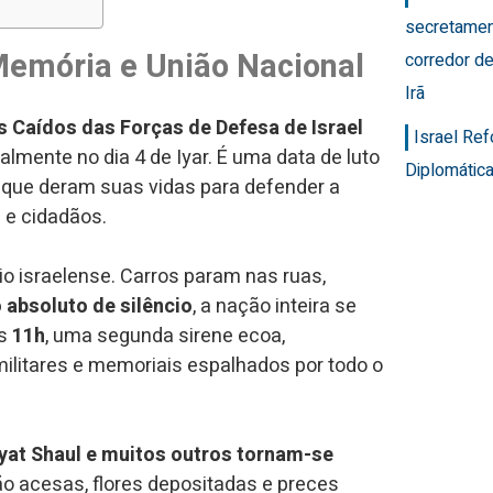
secretamen
Memória e União Nacional
corredor de
Irã
 Caídos das Forças de Defesa de Israel
Israel Re
almente no dia 4 de Iyar. É uma data de luto
Diplomática
 que deram suas vidas para defender a
s e cidadãos.
rio israelense. Carros param nas ruas,
 absoluto de silêncio
, a nação inteira se
às
11h
, uma segunda sirene ecoa,
ilitares e memoriais espalhados por todo o
ryat Shaul e muitos outros tornam-se
o acesas, flores depositadas e preces