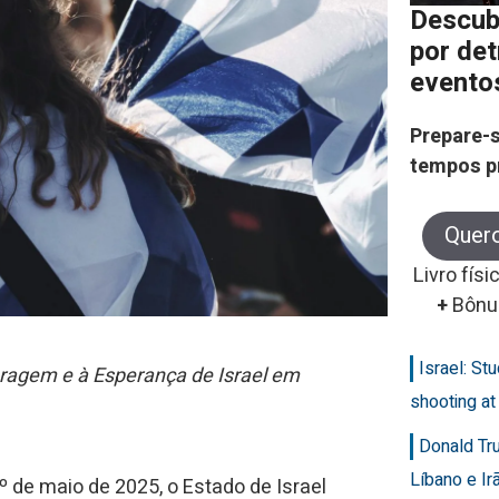
Descub
por de
evento
Prepare-s
tempos p
Quer
Livro físi
+
Bônu
Israel: Stu
ragem e à Esperança de Israel em
shooting at
Donald Tr
Líbano e Ir
 1º de maio de 2025, o Estado de Israel