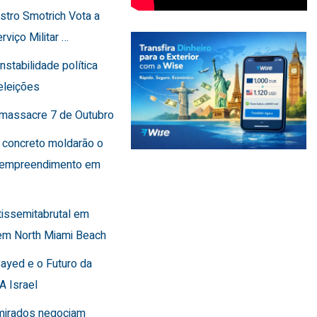
istro Smotrich Vota a
rviço Militar …
instabilidade política
eleições
o massacre 7 de Outubro
 concreto moldarão o
 empreendimento em
tissemitabrutal em
em North Miami Beach
Sayed e o Futuro da
A Israel
Emirados negociam