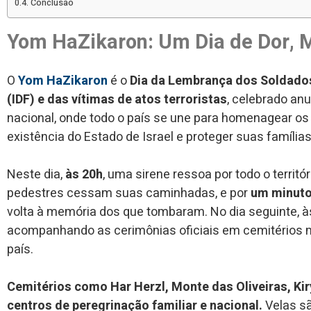
Conclusão
Yom HaZikaron: Um Dia de Dor, 
O
Yom HaZikaron
é o
Dia da Lembrança dos Soldados
(IDF) e das vítimas de atos terroristas
, celebrado anu
nacional, onde todo o país se une para homenagear os
existência do Estado de Israel e proteger suas família
Neste dia,
às 20h
, uma sirene ressoa por todo o territó
pedestres cessam suas caminhadas, e por
um minuto
volta à memória dos que tombaram. No dia seguinte, 
acompanhando as cerimônias oficiais em cemitérios m
país.
Cemitérios como Har Herzl, Monte das Oliveiras, Ki
centros de peregrinação familiar e nacional.
Velas sã