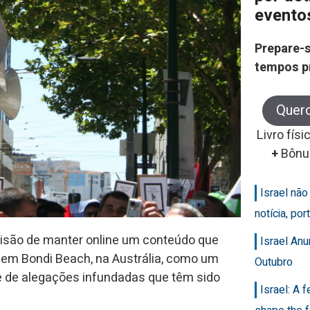
evento
Prepare-s
tempos p
Quer
Livro físi
+
Bônu
Israel nã
notícia, po
isão de manter online um conteúdo que
Israel An
a em Bondi Beach, na Austrália, como um
Outubro
ie de alegações infundadas que têm sido
Israel: A 