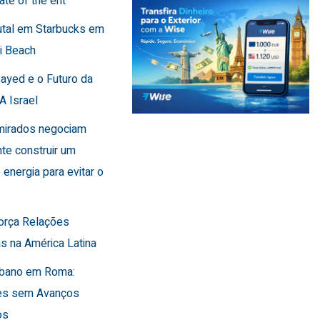
ate of the ent
utal em Starbucks em
i Beach
Sayed e o Futuro da
A Israel
Emirados negociam
te construir um
 energia para evitar o
força Relações
s na América Latina
Líbano em Roma:
es sem Avanços
os