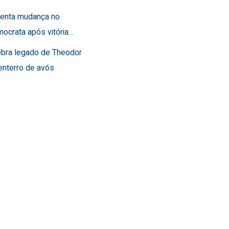
frenta mudança no
ocrata após vitória…
lebra legado de Theodor
enterro de avós