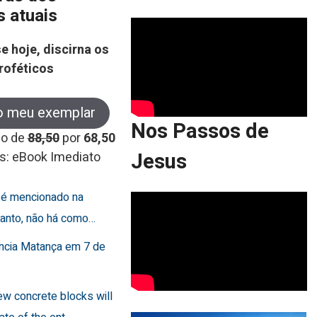
s atuais
e hoje, discirna os
roféticos
o meu exemplar
Nos Passos de
co de
88,50
por
68,50
Jesus
s: eBook Imediato
o é mencionado na
rtanto, não há como…
uncia Matança em 7 de
few concrete blocks will