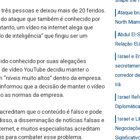
shape the f
 três pessoas e deixou mais de 20 feridos.
Ataque br
e do ataque que também é conhecido por
North Miam
ntanto, um vídeo na internet alega que
Abdul El-
o de inteligência” que fingiu ser um
Relação EU
Israel e 
 sido conhecido por suas alegações
secretamen
 de vídeo YouTube decidiu manter o
corredor de
 “níveis muito altos” dentro da empresa.
Irã
 informou que a decisão de manter o vídeo
do as normas da empresa.
Israel Re
Diplomática
 acreditam que o conteúdo é falso e pode
Israel e 
disso, a disseminação de notícias falsas e
Negociaçõ
rnet, e muitos especialistas acreditam
ais para combater esse problema.
Significativ