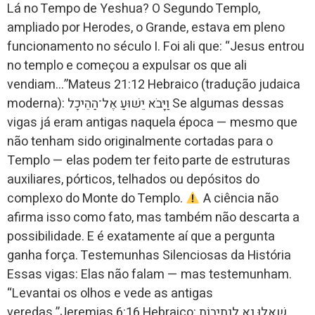
Lá no Tempo de Yeshua? O Segundo Templo,
ampliado por Herodes, o Grande, estava em pleno
funcionamento no século I. Foi ali que: “Jesus entrou
no templo e começou a expulsar os que ali
vendiam…”Mateus 21:12 Hebraico (tradução judaica
moderna): וַיָּבֹא יֵשׁוּעַ אֶל־הַהֵיכָל Se algumas dessas
vigas já eram antigas naquela época — mesmo que
não tenham sido originalmente cortadas para o
Templo — elas podem ter feito parte de estruturas
auxiliares, pórticos, telhados ou depósitos do
complexo do Monte do Templo.
A ciência não
afirma isso como fato, mas também não descarta a
possibilidade. E é exatamente aí que a pergunta
ganha força. Testemunhas Silenciosas da História
Essas vigas: Elas não falam — mas testemunham.
“Levantai os olhos e vede as antigas
veredas.”Jeremias 6:16 Hebraico: שְׁאֲלוּ נָא לִנְתִיבוֹת