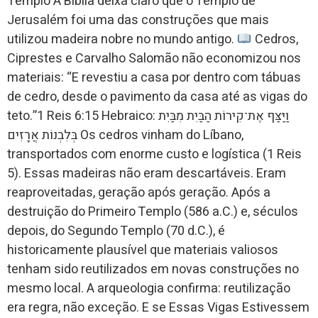
Templo A Bíblia deixa claro que o Templo de
Jerusalém foi uma das construções que mais
utilizou madeira nobre no mundo antigo.
Cedros,
Ciprestes e Carvalho Salomão não economizou nos
materiais: “E revestiu a casa por dentro com tábuas
de cedro, desde o pavimento da casa até as vigas do
teto.”1 Reis 6:15 Hebraico: וַיַּצַּף אֶת־קִירוֹת הַבַּיִת מִבַּיִת
בְּלִבְנוֹת אֲרָזִים Os cedros vinham do Líbano,
transportados com enorme custo e logística (1 Reis
5). Essas madeiras não eram descartáveis. Eram
reaproveitadas, geração após geração. Após a
destruição do Primeiro Templo (586 a.C.) e, séculos
depois, do Segundo Templo (70 d.C.), é
historicamente plausível que materiais valiosos
tenham sido reutilizados em novas construções no
mesmo local. A arqueologia confirma: reutilização
era regra, não exceção. E se Essas Vigas Estivessem