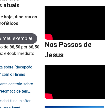
s atuais
e hoje, discirna os
roféticos
o meu exemplar
Nos Passos de
co de
88,50
por
68,50
Jesus
s: eBook Imediato
rta sobre “decepção
a” com o Hamas
menta controle sobre
retomada de terri…
mdani furious after