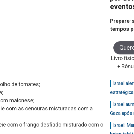
evento
Prepare-s
tempos p
Quer
Livro físi
+
Bônu
Israel ale
molho de tomates;
a;
estratégic
 com maionese;
Israel au
heie com as cenouras misturadas com a
Gaza após 
heie com o frango desfiado misturado com o
Israel: Ma