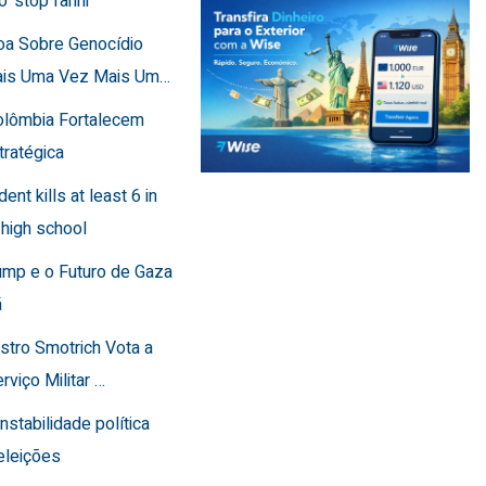
o 'stop fanni
toa Sobre Genocídio
ais Uma Vez Mais Um…
Colômbia Fortalecem
tratégica
dent kills at least 6 in
 high school
ump e o Futuro de Gaza
ã
istro Smotrich Vota a
rviço Militar …
instabilidade política
eleições