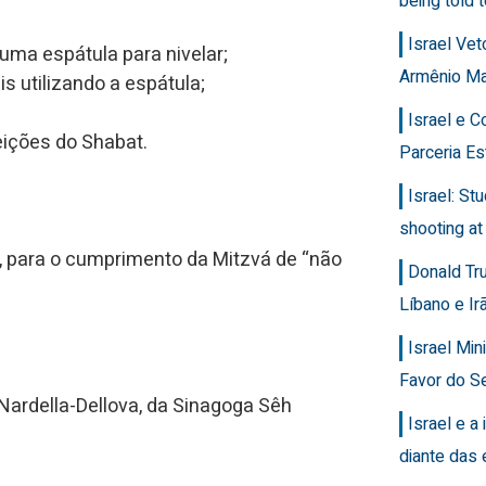
being told t
Israel Ve
uma espátula para nivelar;
Armênio M
 utilizando a espátula;
Israel e 
eições do Shabat.
Parceria Es
Israel: Stu
shooting at
, para o cumprimento da Mitzvá de “não
Donald Tr
Líbano e Ir
Israel Min
Favor do Se
 Nardella-Dellova, da Sinagoga Sêh
Israel e a 
diante das 