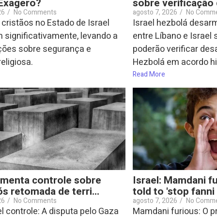
 Exagero?
sobre verificação
26
/
No Comments
agosto 7, 2026
/
No Comm
cristãos no Estado de Israel
Israel hezbolá desa
significativamente, levando a
entre Líbano e Israel
ões sobre segurança e
poderão verificar de
religiosa.
Hezbolá em acordo his
Read More
umenta controle sobre
Israel: Mamdani fu
s retomada de terri…
told to 'stop fanni
26
/
No Comments
agosto 7, 2026
/
No Comm
l controle: A disputa pelo Gaza
Mamdani furious: O pr