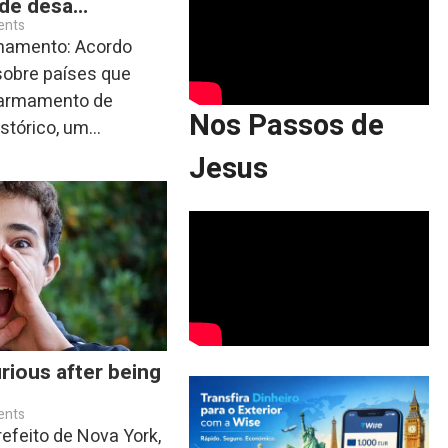
 de desa…
ents
rmamento: Acordo
 sobre países que
sarmamento de
Nos Passos de
tórico, um...
Jesus
rious after being
ents
efeito de Nova York,