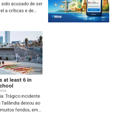
 sido acusado de ser
 a críticas e de...
s at least 6 in
school
ents
a: Trágico incidente
 Tailândia deixou ao
uitos feridos, em...