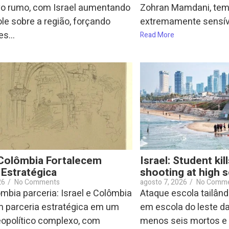
o rumo, com Israel aumentando
Zohran Mamdani, tem
le sobre a região, forçando
extremamente sensível
s...
Read More
 Colômbia Fortalecem
Israel: Student kill
 Estratégica
shooting at high 
26
/
No Comments
agosto 7, 2026
/
No Comm
ombia parceria: Israel e Colômbia
Ataque escola tailândi
m parceria estratégica em um
em escola do leste da
eopolítico complexo, com
menos seis mortos e m