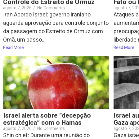
Controle do Estreito de Ormuz
Fato ou
agosto 7, 2026
/
No Comments
agosto 7, 20
Iran Acordo Israel: governo iraniano
Ataques a 
aguarda aprovação para controle conjunto
aumentam 
da passagem do Estreito de Ormuz com
preocupaç
Omã, um passo...
liberdade 
Read More
Read More
Israel alerta sobre “decepção
Israel a
estratégica” com o Hamas
Gaza apó
agosto 7, 2026
/
No Comments
agosto 7, 20
Shin chief: Durante uma reunião do
Gaza israe