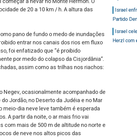
Vai começar a nevar no Monte Hermon. O
cidade de 20 a 10 km / h. A altura das
Israel en
Partido Dem
Israel ce
 como pano de fundo o medo de inundações
Herzl com 
roibido entrar nos canais dos rios em fluxo
o, foi enfatizado que “é proibido
nte por medo do colapso da Cisjordânia”.
chadas, assim como as trilhas nos riachos:
 ao Negev, ocasionalmente acompanhado de
 do Jordão, no Deserto da Judéia e no Mar
do meio-dia neve leve também é esperada
A partir da noite, o ar mais frio vai
 com mais de 500 m de altitude no norte e
cos de neve nos altos picos das