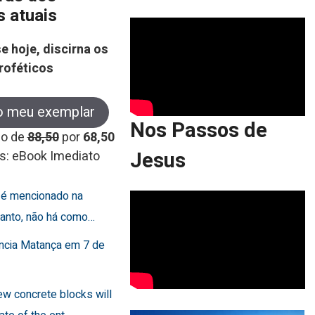
s atuais
e hoje, discirna os
roféticos
o meu exemplar
Nos Passos de
co de
88,50
por
68,50
Jesus
s: eBook Imediato
o é mencionado na
rtanto, não há como…
uncia Matança em 7 de
few concrete blocks will