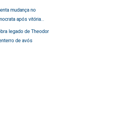
frenta mudança no
ocrata após vitória…
lebra legado de Theodor
enterro de avós