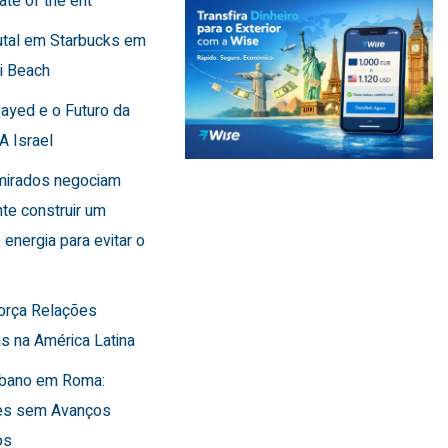
ate of the ent
utal em Starbucks em
i Beach
Sayed e o Futuro da
A Israel
Emirados negociam
te construir um
 energia para evitar o
força Relações
s na América Latina
Líbano em Roma:
es sem Avanços
os