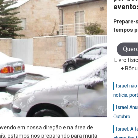
evento
Prepare-s
tempos p
Quer
Livro físi
+
Bônu
Israel nã
notícia, po
Israel An
Outubro
ovendo em nossa direção e na área de
Israel: A 
ís, estamos nos preparando para muita