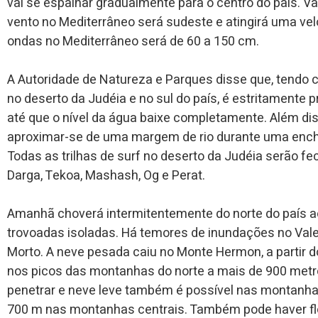
vai se espalhar gradualmente para o centro do país. 
vento no Mediterrâneo será sudeste e atingirá uma velo
ondas no Mediterrâneo será de 60 a 150 cm.
A Autoridade de Natureza e Parques disse que, tendo
no deserto da Judéia e no sul do país, é estritamente p
até que o nível da água baixe completamente. Além diss
aproximar-se de uma margem de rio durante uma enche
Todas as trilhas de surf no deserto da Judéia serão fe
Darga, Tekoa, Mashash, Og e Perat.
Amanhã choverá intermitentemente do norte do país
trovoadas isoladas. Há temores de inundações no Vale
Morto. A neve pesada caiu no Monte Hermon, a partir 
nos picos das montanhas do norte a mais de 900 metros. 
penetrar e neve leve também é possível nas montanhas
700 m nas montanhas centrais. Também pode haver flo