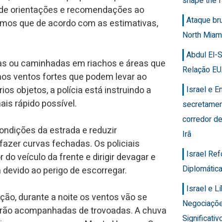
shape the f
ie de orientações e recomendações ao
Ataque br
amos que de acordo com as estimativas,
North Miam
Abdul El-
ias ou caminhadas em riachos e áreas que
Relação EU
os ventos fortes que podem levar ao
os objetos, a polícia está instruindo a
Israel e 
ais rápido possível.
secretamen
corredor de
condições da estrada e reduzir
Irã
fazer curvas fechadas. Os policiais
Israel Re
o veículo da frente e dirigir devagar e
Diplomática
 devido ao perigo de escorregar.
Israel e 
ção, durante a noite os ventos vão se
Negociaçõ
serão acompanhadas de trovoadas. A chuva
Significativ