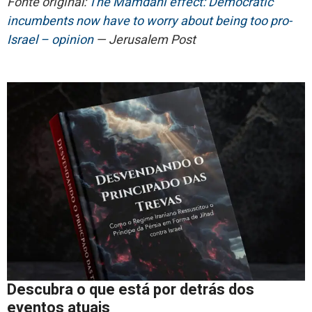
Fonte original:
The Mamdani effect: Democratic
incumbents now have to worry about being too pro-
Israel – opinion
— Jerusalem Post
Descubra o que está por detrás dos
eventos atuais