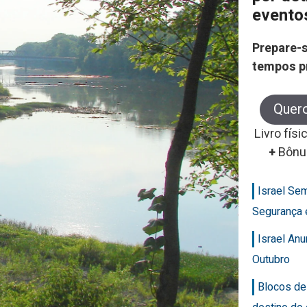
evento
Prepare-s
tempos p
Quer
Livro físi
+
Bônu
Israel Se
Segurança 
Israel An
Outubro
Blocos de