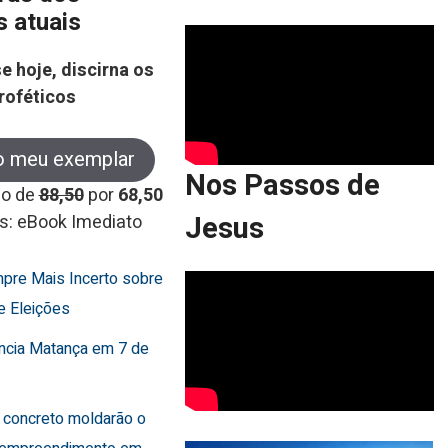
s atuais
e hoje, discirna os
roféticos
o meu exemplar
Nos Passos de
co de
88,50
por
68,50
Jesus
s: eBook Imediato
mpre Mais Incerto sobre
e Eleições
uncia Matança em 7 de
 concreto moldarão o