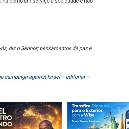
cina como um serviço à sociedade e não
ós, diz o Senhor; pensamentos de paz e
 campaign against Israel – editorial
—