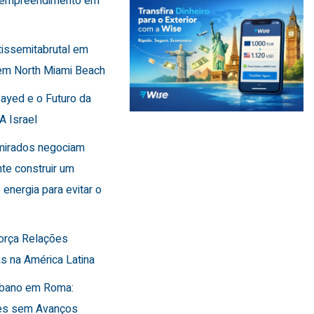
 empreendimento em
tissemitabrutal em
em North Miami Beach
Sayed e o Futuro da
A Israel
Emirados negociam
te construir um
 energia para evitar o
força Relações
s na América Latina
Líbano em Roma:
es sem Avanços