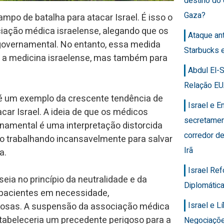
destino do
Gaza?
po de batalha para atacar Israel. É isso o
iação médica israelense, alegando que os
Ataque an
 governamental. No entanto, essa medida
Starbucks 
 a medicina israelense, mas também para
Abdul El-
Relação EU
 é um exemplo da crescente tendência de
Israel e 
car Israel. A ideia de que os médicos
secretamen
rnamental é uma interpretação distorcida
corredor de
ão trabalhando incansavelmente para salvar
Irã
a.
Israel Re
eia no princípio da neutralidade e da
Diplomática
 pacientes em necessidade,
Israel e 
giosas. A suspensão da associação médica
estabeleceria um precedente perigoso para a
Negociaçõ