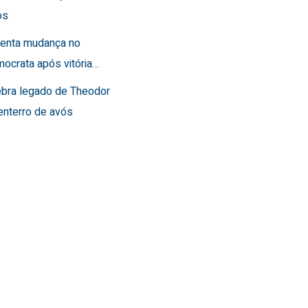
os
frenta mudança no
ocrata após vitória…
lebra legado de Theodor
enterro de avós