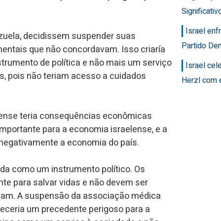
Significativ
Israel en
ezuela, decidissem suspender suas
Partido Dem
entais que não concordavam. Isso criaría
strumento de política e não mais um serviço
Israel ce
s, pois não teriam acesso a cuidados
Herzl com 
lense teria consequências econômicas
importante para a economia israelense, e a
 negativamente a economia do país.
da como um instrumento político. Os
te para salvar vidas e não devem ser
rdam. A suspensão da associação médica
leceria um precedente perigoso para a