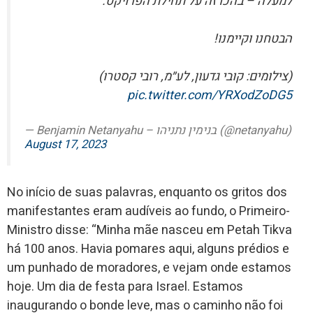
למעלה – בהכרזה על תחילת הפרויקט.
הבטחנו וקיימנו!
(צילומים: קובי גדעון, לע״מ, רובי קסטרו)
pic.twitter.com/YRXodZoDG5
— Benjamin Netanyahu – בנימין נתניהו (@netanyahu)
August 17, 2023
No início de suas palavras, enquanto os gritos dos
manifestantes eram audíveis ao fundo, o Primeiro-
Ministro disse: “Minha mãe nasceu em Petah Tikva
há 100 anos. Havia pomares aqui, alguns prédios e
um punhado de moradores, e vejam onde estamos
hoje. Um dia de festa para Israel. Estamos
inaugurando o bonde leve, mas o caminho não foi