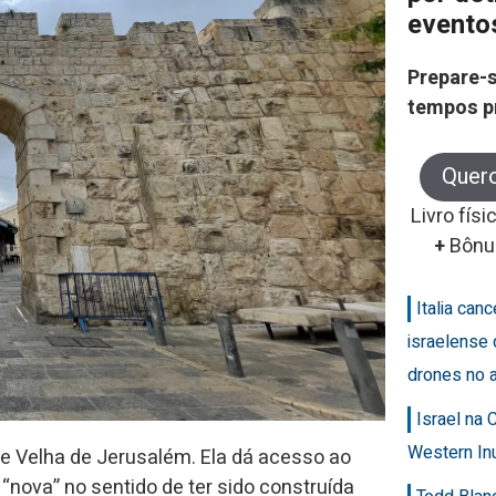
evento
Prepare-s
tempos p
Quer
Livro físi
+
Bônu
Italia can
israelense 
drones no 
Israel na
Western In
e Velha de Jerusalém. Ela dá acesso ao
 “nova” no sentido de ter sido construída