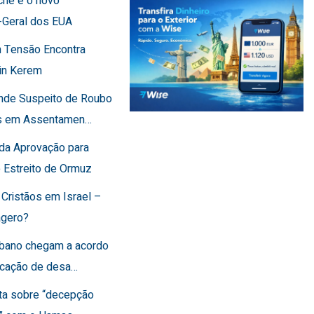
che é o novo
-Geral dos EUA
 Tensão Encontra
in Kerem
ende Suspeito de Roubo
os em Assentamen…
rda Aprovação para
o Estreito de Ormuz
 Cristãos em Israel –
agero?
Líbano chegam a acordo
ficação de desa…
rta sobre “decepção