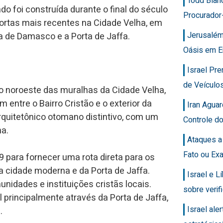
Todd Blan
 foi construída durante o final do século
Procurador
ortas mais recentes na Cidade Velha, em
Jerusalém
 de Damasco e a Porta de Jaffa.
Oásis em E
Israel Pr
de Veícul
o noroeste das muralhas da Cidade Velha,
entre o Bairro Cristão e o exterior da
Iran Agua
arquitetônico otomano distintivo, com um
Controle d
ha.
Ataques a
Fato ou Ex
 para fornecer uma rota direta para os
a cidade moderna e da Porta de Jaffa.
Israel e 
idades e instituições cristãs locais.
sobre veri
l principalmente através da Porta de Jaffa,
Israel ale
.