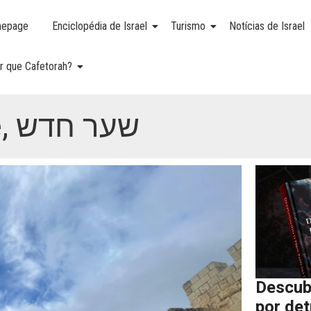
epage
Enciclopédia de Israel
Turismo
Notícias de Israel
r que Cafetorah?
Porta Nova, New Gate, שער חדש
Descub
por de