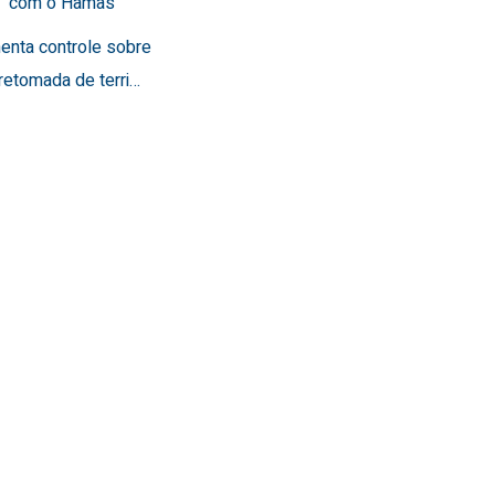
a” com o Hamas
menta controle sobre
retomada de terri…