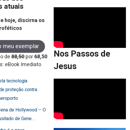
s atuais
e hoje, discirna os
roféticos
o meu exemplar
Nos Passos de
co de
88,50
por
68,50
Jesus
s: eBook Imediato
cela tecnologia
de proteção contra
aeroporto
 Cena de Hollywood – O
usitado de Gene…