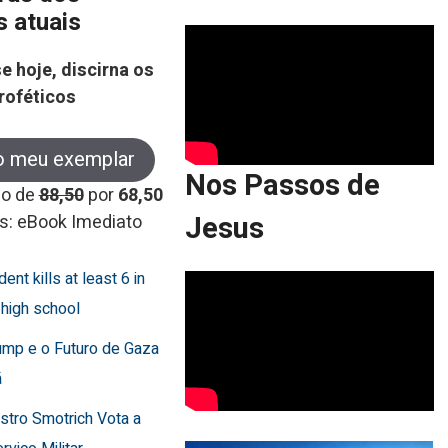
s atuais
e hoje, discirna os
roféticos
o meu exemplar
Nos Passos de
co de
88,50
por
68,50
Jesus
s: eBook Imediato
dent kills at least 6 in
 high school
ump e o Futuro de Gaza
ã
istro Smotrich Vota a