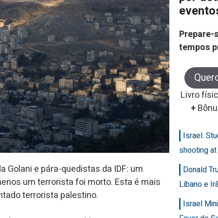
evento
Prepare-s
tempos p
Quer
Livro físi
+
Bônu
Israel: Stu
shooting at
 Golani e pára-quedistas da IDF: um
Donald Tr
enos um terrorista foi morto. Esta é mais
Líbano e Ir
do terrorista palestino.
Israel Min