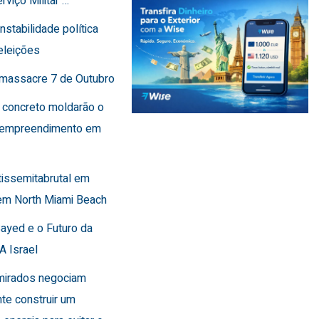
rviço Militar …
instabilidade política
eleições
o massacre 7 de Outubro
 concreto moldarão o
 empreendimento em
tissemitabrutal em
em North Miami Beach
Sayed e o Futuro da
A Israel
Emirados negociam
te construir um