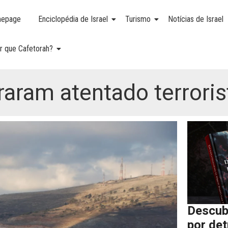
epage
Enciclopédia de Israel
Turismo
Notícias de Israel
r que Cafetorah?
raram atentado terrori
Descub
por de