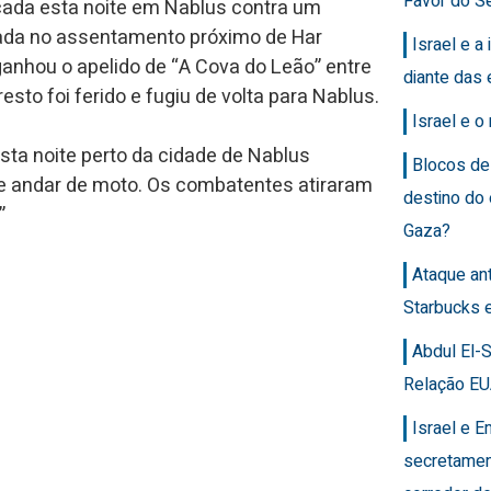
Favor do Se
cada esta noite em Nablus contra um
ada no assentamento próximo de Har
Israel e a 
nhou o apelido de “A Cova do Leão” entre
diante das 
resto foi ferido e fugiu de volta para Nablus.
Israel e 
sta noite perto da cidade de Nablus
Blocos de
e andar de moto. Os combatentes atiraram
destino do
”
Gaza?
Ataque an
Starbucks 
Abdul El-
Relação EU
Israel e 
secretamen