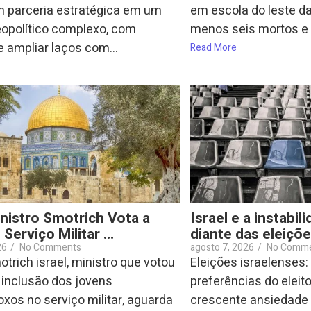
m parceria estratégica em um
em escola do leste da
eopolítico complexo, com
menos seis mortos e m
e ampliar laços com...
Read More
inistro Smotrich Vota a
Israel e a instabil
 Serviço Militar …
diante das eleiçõ
26
/
No Comments
agosto 7, 2026
/
No Comm
trich israel, ministro que votou
Eleições israelenses
 inclusão dos jovens
preferências do eleit
oxos no serviço militar, aguarda
crescente ansiedade 