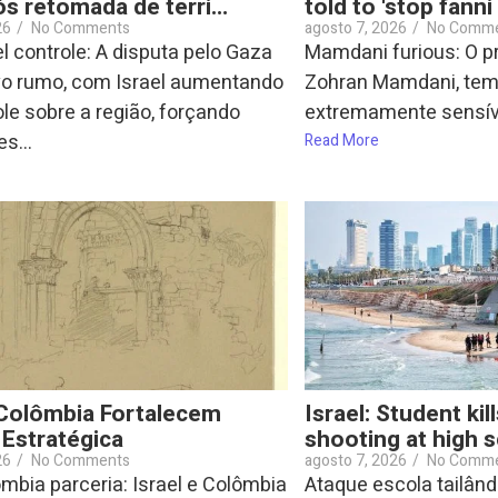
s retomada de terri…
told to 'stop fanni
26
/
No Comments
agosto 7, 2026
/
No Comm
l controle: A disputa pelo Gaza
Mamdani furious: O pr
o rumo, com Israel aumentando
Zohran Mamdani, tem
le sobre a região, forçando
extremamente sensível
s...
Read More
 Colômbia Fortalecem
Israel: Student kill
 Estratégica
shooting at high 
26
/
No Comments
agosto 7, 2026
/
No Comm
ombia parceria: Israel e Colômbia
Ataque escola tailândi