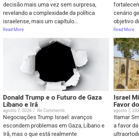
decisão mais uma vez sem surpresa,
fortalece
revelando a complexidade da política
cenário g
israelense, mais um capítulo...
objetivo d
Read More
Read More
Donald Trump e o Futuro de Gaza
Israel M
Líbano e Irã
Favor do
agosto 7, 2026
/
No Comments
agosto 7, 20
Negociações Trump Israel: avanços
Itamar Smo
escondem problemas em Gaza, Líbano e
a favor da
Irã, mas o que está realmente
ultraortod