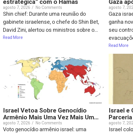
estratégica” com o Hamas
Gaza apó
agosto 7, 2026
/
No Comments
agosto 7, 20
Shin chief: Durante uma reunião do
Gaza israe
gabinete israelense, o chefe do Shin Bet,
ganha nov
David Zini, alertou os ministros sobre o...
seu contro
evacuaçõe
Read More
Read More
Israel Vetoa Sobre Genocídio
Israel e
Armênio Mais Uma Vez Mais Um…
Parceria
agosto 7, 2026
/
No Comments
agosto 7, 20
Voto genocídio armênio israel: uma
Israel col