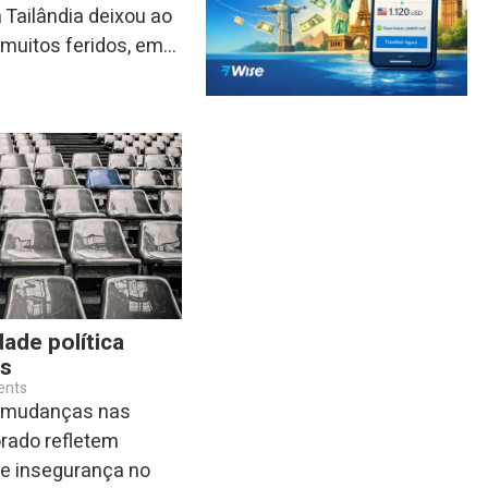
 Tailândia deixou ao
uitos feridos, em...
idade política
es
ents
: mudanças nas
orado refletem
e insegurança no