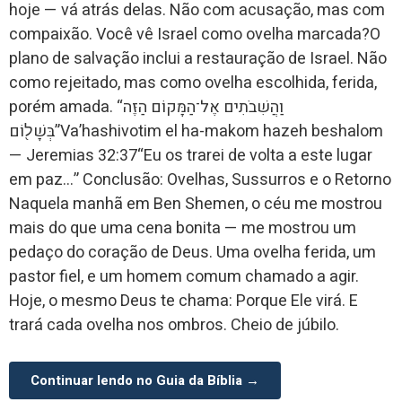
hoje — vá atrás delas. Não com acusação, mas com
compaixão. Você vê Israel como ovelha marcada?O
plano de salvação inclui a restauração de Israel. Não
como rejeitado, mas como ovelha escolhida, ferida,
porém amada. “וַהֲשִׁבֹתִים אֶל־הַמָּקוֹם הַזֶּה
בְּשָׁל֖וֹם”Va’hashivotim el ha-makom hazeh beshalom
— Jeremias 32:37“Eu os trarei de volta a este lugar
em paz…” Conclusão: Ovelhas, Sussurros e o Retorno
Naquela manhã em Ben Shemen, o céu me mostrou
mais do que uma cena bonita — me mostrou um
pedaço do coração de Deus. Uma ovelha ferida, um
pastor fiel, e um homem comum chamado a agir.
Hoje, o mesmo Deus te chama: Porque Ele virá. E
trará cada ovelha nos ombros. Cheio de júbilo.
Continuar lendo no Guia da Bíblia →