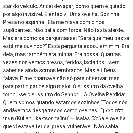
sair do veículo. Andei devagar, como quem é guiado
por algo invisível. E então vi. Uma ovelha. Sozinha.
Presa no espinhal. Ela me fitava com olhos
suplicantes. Não balia com força. Não fazia alarde.
Mas era como se perguntasse: “Será que meu pastor
está me ouvindo?” Essa pergunta ecoou em mim. Era
dela, mas também era minha. Era nossa. Quantas
vezes nos vemos presos, feridos, isolados… sem
saber se ainda somos lembrados. Mas ali, Deus
falava. E me chamava não só para observar, mas
para participar de algo maior. O sussurro da ovelha
tornou-se o sussurro do Senhor. I. A Ovelha Perdida:
Quem somos quando estamos sozinhos “Todos nós
andávamos desgarrados como ovelhas…”כֻּלָּנוּ כַּצֹּאן
תָּעִינוּ (Kullanu ka-tson ta‘inu)— Isaías 53:6a A ovelha
que vi estava ferida, presa, vulnerável. Não sabia