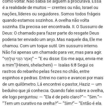
como voltar. Não sabia se alguém a procurava. Essa
é a realidade de muitos — crentes ou não, Israel ou
nações, líderes ou seguidores. Somos todos frágeis
quando estamos sozinhos. A ovelha não volta
sozinha. Ela precisa ser encontrada. II. O Sussurro de
Deus: O chamado para fazer parte do resgate Deus
poderia ter enviado um anjo. Mas naquele dia, Ele me
chamou. Com um toque sutil. Um sussurro interno.
Não foi apenas um chamado para ver, mas para agir.
“וָאֹמַר הִנְנִי שְׁלָחֵנִי” – “E eu disse: Eis-me aqui, envia-me
a mim”(Hineni, shelacheni) — Isaías 6:8 Segui os
rastros do rebanho pelas fezes no chão, entre
espinhos e pedras. Entrei no carro e avancei por mais
de um quilômetro. Lá encontrei o pastor, Haziz — um
beduíno que já conhecia. Quando falei sobre a ovelha,
ele logo perguntou: — “Ela é de pelo claro?”— “Sim.”—
“Tem um curativo na orelha?”— “Sim!”— “Então é ela.