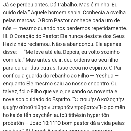
Já se perdeu antes. Dá trabalho. Mas é minha. Eu
cuido dela.” Aquele homem sabia. Conhecia a ovelha
pelas marcas. O Bom Pastor conhece cada um de
nós — mesmo quando nos perdemos repetidamente.
III. O Coração do Pastor: Ele nunca desiste dos Seus
Haziz não reclamou. Não a abandonou. Ele apenas
disse: — “Me leve até ela. Depois, eu volto sozinho
com ela.” Mas antes de ir, deu ordens ao seu filho
para cuidar das outras. Isso ecoa no espírito. O Pai
confiou a guarda do rebanho ao Filho — Yeshua —
enquanto Ele mesmo saiu ao nosso encontro. Ou
talvez, foi o Filho que veio, deixando os noventa e
nove sob cuidado do Espírito. “Ὁ ποιμὴν ὁ καλὸς τὴν
ψυχὴν αὐτοῦ τίθησιν ὑπὲρ τῶν προβάτων”Ho poimēn
ho kalós tḗn psychḗn autoû títhēsin hypèr tōn
probátōn— João 10:11“O bom pastor dá a vida pelas