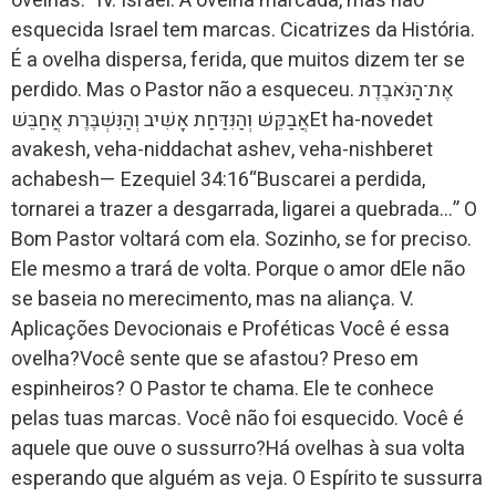
ovelhas.” IV. Israel: A ovelha marcada, mas não
esquecida Israel tem marcas. Cicatrizes da História.
É a ovelha dispersa, ferida, que muitos dizem ter se
perdido. Mas o Pastor não a esqueceu. אֶת־הַנֹּאבֶדֶת
אֲבַקֵּשׁ וְהַנִּדַּחַת אָשִׁיב וְהַנִּשְׁבֶּרֶת אֲחַבֵּשׁEt ha-novedet
avakesh, veha-niddachat ashev, veha-nishberet
achabesh— Ezequiel 34:16“Buscarei a perdida,
tornarei a trazer a desgarrada, ligarei a quebrada…” O
Bom Pastor voltará com ela. Sozinho, se for preciso.
Ele mesmo a trará de volta. Porque o amor dEle não
se baseia no merecimento, mas na aliança. V.
Aplicações Devocionais e Proféticas Você é essa
ovelha?Você sente que se afastou? Preso em
espinheiros? O Pastor te chama. Ele te conhece
pelas tuas marcas. Você não foi esquecido. Você é
aquele que ouve o sussurro?Há ovelhas à sua volta
esperando que alguém as veja. O Espírito te sussurra