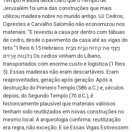
Templo A Bíblia deixa claro que o Templo de
Jerusalém foi uma das construções que mais
utilizou madeira nobre no mundo antigo.
Cedros,
Ciprestes e Carvalho Salomão não economizou nos
materiais: “E revestiu a casa por dentro com tábuas
de cedro, desde o pavimento da casa até as vigas do
teto.”1 Reis 6:15 Hebraico: וַיַּצַּף אֶת־קִירוֹת הַבַּיִת מִבַּיִת
בְּלִבְנוֹת אֲרָזִים Os cedros vinham do Líbano,
transportados com enorme custo e logística (1 Reis
5). Essas madeiras não eram descartáveis. Eram
reaproveitadas, geração após geração. Após a
destruição do Primeiro Templo (586 a.C.) e, séculos
depois, do Segundo Templo (70 d.C.), é
historicamente plausível que materiais valiosos
tenham sido reutilizados em novas construções no
mesmo local. A arqueologia confirma: reutilização
era regra, não exceção. E se Essas Vigas Estivessem