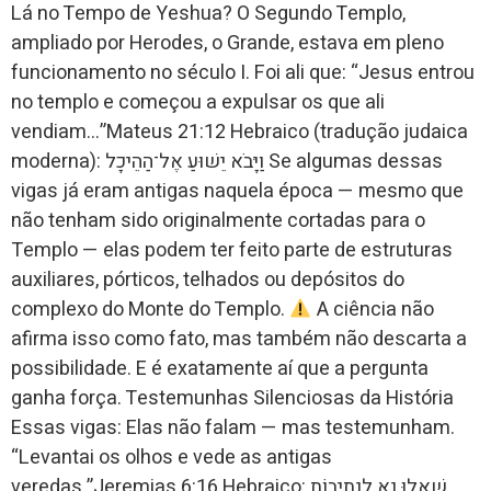
Lá no Tempo de Yeshua? O Segundo Templo,
ampliado por Herodes, o Grande, estava em pleno
funcionamento no século I. Foi ali que: “Jesus entrou
no templo e começou a expulsar os que ali
vendiam…”Mateus 21:12 Hebraico (tradução judaica
moderna): וַיָּבֹא יֵשׁוּעַ אֶל־הַהֵיכָל Se algumas dessas
vigas já eram antigas naquela época — mesmo que
não tenham sido originalmente cortadas para o
Templo — elas podem ter feito parte de estruturas
auxiliares, pórticos, telhados ou depósitos do
complexo do Monte do Templo.
A ciência não
afirma isso como fato, mas também não descarta a
possibilidade. E é exatamente aí que a pergunta
ganha força. Testemunhas Silenciosas da História
Essas vigas: Elas não falam — mas testemunham.
“Levantai os olhos e vede as antigas
veredas.”Jeremias 6:16 Hebraico: שְׁאֲלוּ נָא לִנְתִיבוֹת