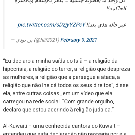
كل واحد ما يعطونه جنسيه … يكفر بالإسلام وبالاسره
الحاكمه!!
pic.twitter.com/sDzjyYZPcY
غير حاله هذي بعد!!
— بن بودي (@hiii2021)
February 9, 2021
“Eu declaro a minha saída do Islã – a religião da
hipocrisia, a religião do terror, a religião que despreza
as mulheres, a religião que a persegue e ataca, a
religião que não lhe dá todos os seus direitos”, disse
ela, entre outras coisas , em um vídeo que ela
carregou na rede social. “Com grande orgulho,
declaro que estou aderindo à religião judaica.”
Al-Kuwaiti – uma conhecida cantora do Kuwait –
entendeu que esta declaração não passaria por ela