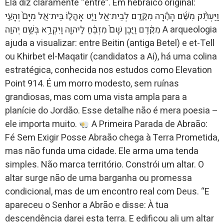
Ela diz claramente “entre”. Em hebraico original:
וַיַּעְתֵּ֨ק מִשָּׁ֜ם הָהָ֗רָה מִקֶּ֛דֶם לְבֵית־אֵ֖ל וַיֵּ֣ט אָהֳל֑וֹ בֵּית־אֵ֤ל מִיָּם֙ וְהָעַ֣י
מִקֶּ֔דֶם וַיִּ֤בֶן שָׁם֙ מִזְבֵּ֔חַ לַיהוָ֖ה וַיִּקְרָ֥א בְּשֵׁ֥ם יְהוָֽה׃ A arqueologia
ajuda a visualizar: entre Beitin (antiga Betel) e et-Tell
ou Khirbet el-Maqatir (candidatos a Ai), há uma colina
estratégica, conhecida nos estudos como Elevation
Point 914. É um morro modesto, sem ruínas
grandiosas, mas com uma vista ampla para a
planície do Jordão. Esse detalhe não é mera poesia –
ele importa muito.
A Primeira Parada de Abraão:
Fé Sem Exigir Posse Abraão chega à Terra Prometida,
mas não funda uma cidade. Ele arma uma tenda
simples. Não marca território. Constrói um altar. O
altar surge não de uma barganha ou promessa
condicional, mas de um encontro real com Deus. “E
apareceu o Senhor a Abrão e disse: À tua
descendência darei esta terra. E edificou ali um altar