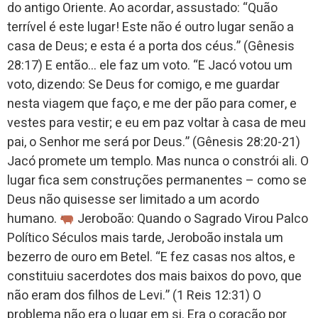
do antigo Oriente. Ao acordar, assustado: “Quão
terrível é este lugar! Este não é outro lugar senão a
casa de Deus; e esta é a porta dos céus.” (Gênesis
28:17) E então… ele faz um voto. “E Jacó votou um
voto, dizendo: Se Deus for comigo, e me guardar
nesta viagem que faço, e me der pão para comer, e
vestes para vestir; e eu em paz voltar à casa de meu
pai, o Senhor me será por Deus.” (Gênesis 28:20-21)
Jacó promete um templo. Mas nunca o constrói ali. O
lugar fica sem construções permanentes – como se
Deus não quisesse ser limitado a um acordo
humano.
Jeroboão: Quando o Sagrado Virou Palco
Político Séculos mais tarde, Jeroboão instala um
bezerro de ouro em Betel. “E fez casas nos altos, e
constituiu sacerdotes dos mais baixos do povo, que
não eram dos filhos de Levi.” (1 Reis 12:31) O
problema não era o lugar em si. Era o coração por