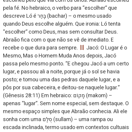
escolheu pelo que via com os olhos. Abraão escolheu
pela fé. No hebraico, o verbo para “escolher” que
descreve Ló é בָּחַר (bachar) – o mesmo usado
quando Deus escolhe alguém. Que ironia: Ló tenta
“escolher” como Deus, mas sem consultar Deus.
Abraão fica com o que não se vê de imediato. E
recebe o que dura para sempre.
Jacó: O Lugar é o
Mesmo, Mas o Homem Muda Anos depois, Jacó
passa pelo mesmo ponto. “E chegou Jacó a um certo
lugar, e passou ali a noite, porque já o sol se havia
posto; e tomou uma das pedras daquele lugar, e a
pôs por sua cabeceira, e deitou-se naquele lugar.”
(Gênesis 28:11) Em hebraico: מָקוֹם (makom) –
apenas “lugar”. Sem nome especial, sem destaque. O
mesmo espaço simples que Abraão conhecia. Ali ele
sonha com uma סֻלָּם (sullam) – uma rampa ou
escada inclinada, termo usado em contextos cultuais