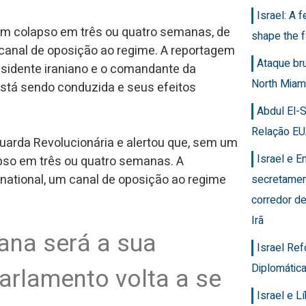
Israel: A 
em colapso em três ou quatro semanas, de
shape the f
canal de oposição ao regime. A reportagem
Ataque br
sidente iraniano e o comandante da
North Miam
está sendo conduzida e seus efeitos
Abdul El-
Relação EU
Guarda Revolucionária e alertou que, sem um
Israel e 
pso em três ou quatro semanas. A
rnational, um canal de oposição ao regime
secretamen
corredor de
Irã
iana será a sua
Israel Re
Diplomática
parlamento volta a se
Israel e 