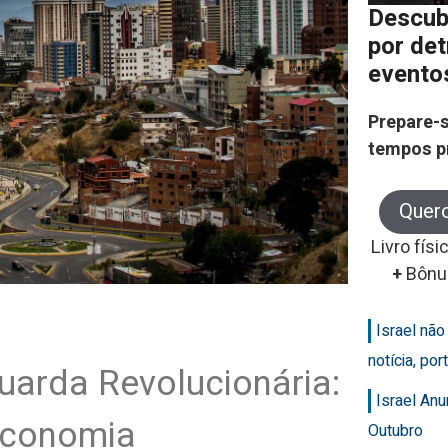
Descub
por de
evento
Prepare-s
tempos p
Quer
Livro físi
+
Bônu
Israel nã
notícia, po
Guarda Revolucionária:
Israel An
economia
Outubro