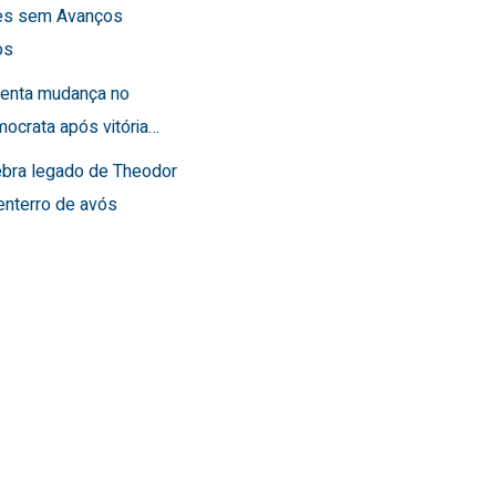
es sem Avanços
os
frenta mudança no
ocrata após vitória…
lebra legado de Theodor
enterro de avós