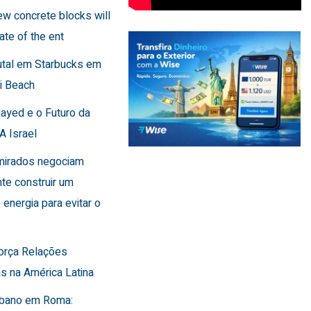
few concrete blocks will
ate of the ent
utal em Starbucks em
i Beach
Sayed e o Futuro da
A Israel
Emirados negociam
te construir um
 energia para evitar o
força Relações
s na América Latina
Líbano em Roma: