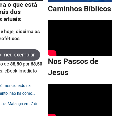
ra o que está
Caminhos Bíblicos
trás dos
s atuais
e hoje, discirna os
roféticos
o meu exemplar
Nos Passos de
co de
88,50
por
68,50
Jesus
s: eBook Imediato
o é mencionado na
rtanto, não há como…
uncia Matança em 7 de