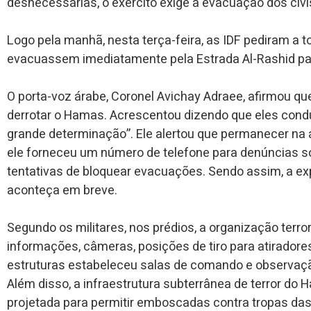
desnecessárias, o exército exige a evacuação dos civi
Logo pela manhã, nesta terça-feira, as IDF pediram a
evacuassem imediatamente pela Estrada Al-Rashid pa
O porta-voz árabe, Coronel Avichay Adraee, afirmou qu
derrotar o Hamas. Acrescentou dizendo que eles con
grande determinação”. Ele alertou que permanecer na 
ele forneceu um número de telefone para denúncias s
tentativas de bloquear evacuações. Sendo assim, a e
aconteça em breve.
Segundo os militares, nos prédios, a organização terro
informações, câmeras, posições de tiro para atiradores
estruturas estabeleceu salas de comando e observaç
Além disso, a infraestrutura subterrânea de terror do
projetada para permitir emboscadas contra tropas das 