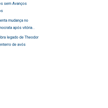
es sem Avanços
os
frenta mudança no
ocrata após vitória…
lebra legado de Theodor
enterro de avós