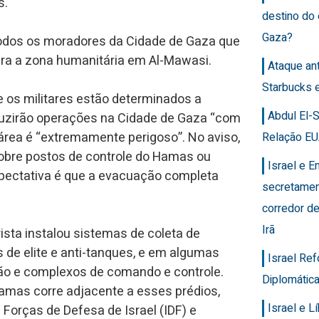
s.
destino do
Gaza?
 todos os moradores da Cidade de Gaza que
ra a zona humanitária em Al-Mawasi.
Ataque an
Starbucks 
e os militares estão determinados a
Abdul El-
duzirão operações na Cidade de Gaza “com
área é “extremamente perigoso”. No aviso,
Relação EU
obre postos de controle do Hamas ou
Israel e 
xpectativa é que a evacuação completa
secretamen
corredor de
Irã
rista instalou sistemas de coleta de
 de elite e anti-tanques, e em algumas
Israel Re
ão e complexos de comando e controle.
Diplomática
 Hamas corre adjacente a esses prédios,
Israel e 
Forças de Defesa de Israel (IDF) e