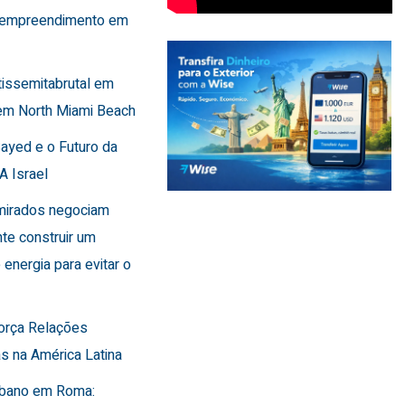
 empreendimento em
tissemitabrutal em
em North Miami Beach
Sayed e o Futuro da
A Israel
Emirados negociam
te construir um
 energia para evitar o
força Relações
s na América Latina
Líbano em Roma: