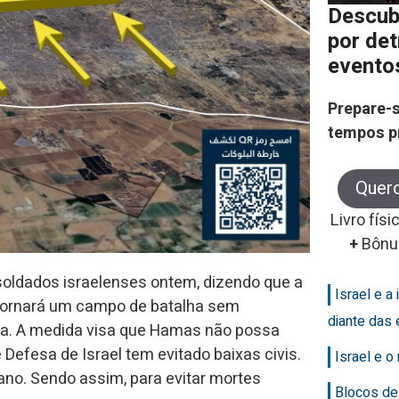
Descub
por de
evento
Prepare-s
tempos p
Quer
Livro físi
+
Bônu
soldados israelenses ontem, dizendo que a
Israel e a 
e tornará um campo de batalha sem
diante das 
a. A medida visa que Hamas não possa
efesa de Israel tem evitado baixas civis.
Israel e 
o. Sendo assim, para evitar mortes
Blocos de