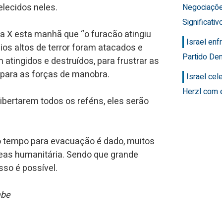
lecidos neles.
Negociaçõ
Significativ
ma X esta manhã que “o furacão atingiu
Israel en
s altos de terror foram atacados e
Partido Dem
 atingidos e destruídos, para frustrar as
o para as forças de manobra.
Israel ce
Herzl com 
ibertarem todos os reféns, eles serão
 o tempo para evacuação é dado, muitos
eas humanitária. Sendo que grande
sso é possível.
abe