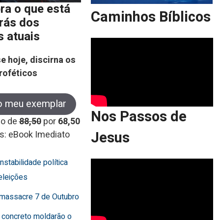
ra o que está
Caminhos Bíblicos
trás dos
s atuais
e hoje, discirna os
roféticos
o meu exemplar
Nos Passos de
co de
88,50
por
68,50
Jesus
s: eBook Imediato
instabilidade política
eleições
o massacre 7 de Outubro
 concreto moldarão o