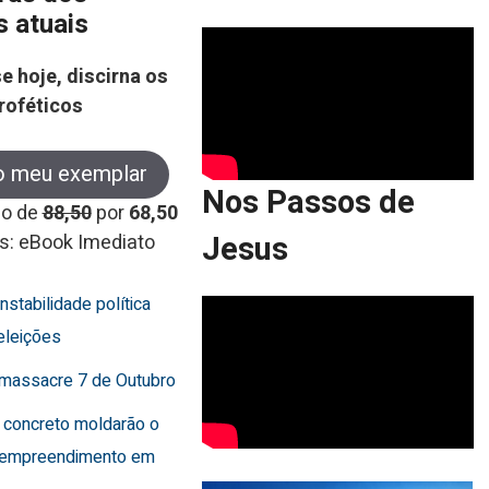
s atuais
e hoje, discirna os
roféticos
o meu exemplar
Nos Passos de
co de
88,50
por
68,50
Jesus
s: eBook Imediato
instabilidade política
eleições
o massacre 7 de Outubro
 concreto moldarão o
 empreendimento em