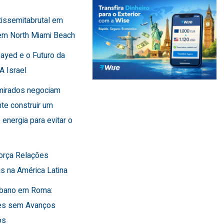
tissemitabrutal em
em North Miami Beach
Sayed e o Futuro da
A Israel
Emirados negociam
te construir um
 energia para evitar o
força Relações
s na América Latina
Líbano em Roma:
es sem Avanços
os