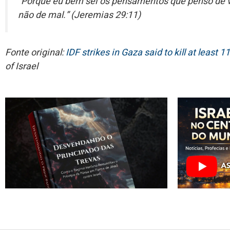
“Porque eu bem sei os pensamentos que penso de v
não de mal.” (Jeremias 29:11)
Fonte original:
IDF strikes in Gaza said to kill at least
of Israel