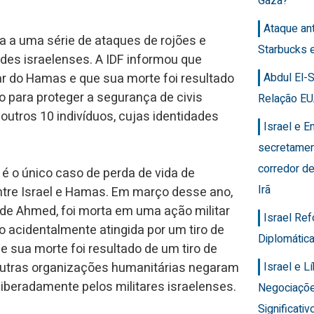
Gaza?
Ataque an
a a uma série de ataques de rojões e
Starbucks 
des israelenses. A IDF informou que
Abdul El-
r do Hamas e que sua morte foi resultado
o para proteger a segurança de civis
Relação EU
utros 10 indivíduos, cujas identidades
Israel e 
secretamen
corredor de
é o único caso de perda de vida de
Irã
tre Israel e Hamas. Em março desse ano,
ã de Ahmed, foi morta em uma ação militar
Israel Re
do acidentalmente atingida por um tiro de
Diplomática
ue sua morte foi resultado de um tiro de
Israel e 
e outras organizações humanitárias negaram
liberadamente pelos militares israelenses.
Negociaçõ
Significativ