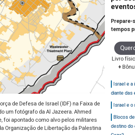
evento
Prepare-s
tempos p
Quer
Livro físi
+
Bônu
Israel e a 
diante das 
rça de Defesa de Israel (IDF) na Faixa de
Israel e 
do um fotógrafo da Al Jazeera. Ahmed
Blocos de
, foi apontado como alvo pelos militares
destino do
 da Organização de Libertação da Palestina