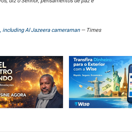
ós, diz o Senhor; pensamentos de paz e
 11, including Al Jazeera cameraman
— Times