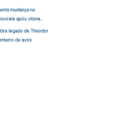
frenta mudança no
ocrata após vitória…
lebra legado de Theodor
enterro de avós