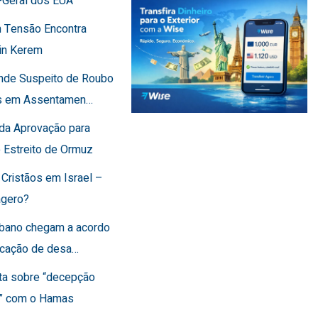
-Geral dos EUA
 Tensão Encontra
in Kerem
ende Suspeito de Roubo
os em Assentamen…
rda Aprovação para
o Estreito de Ormuz
 Cristãos em Israel –
agero?
Líbano chegam a acordo
ficação de desa…
rta sobre “decepção
a” com o Hamas