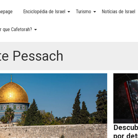
epage
Enciclopédia de Israel
Turismo
Notícias de Israel
r que Cafetorah?
te Pessach
Descub
por de