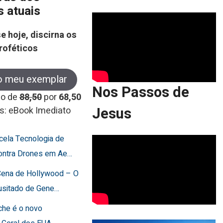
s atuais
e hoje, discirna os
roféticos
o meu exemplar
Nos Passos de
co de
88,50
por
68,50
Jesus
s: eBook Imediato
ncela Tecnologia de
ontra Drones em Ae…
 Cena de Hollywood – O
usitado de Gene…
che é o novo