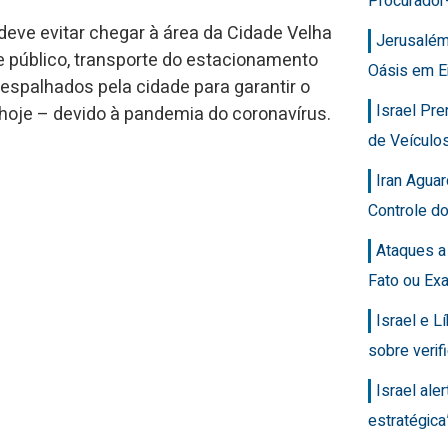
Procurador
 deve evitar chegar à área da Cidade Velha
Jerusalém
te público, transporte do estacionamento
Oásis em E
 espalhados pela cidade para garantir o
Israel Pr
hoje – devido à pandemia do coronavírus.
de Veícul
Iran Agua
Controle d
Ataques a
Fato ou Ex
Israel e 
sobre veri
Israel ale
estratégic