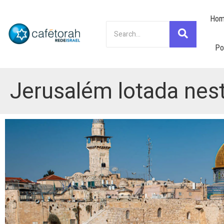
Hom
Po
Jerusalém lotada nes