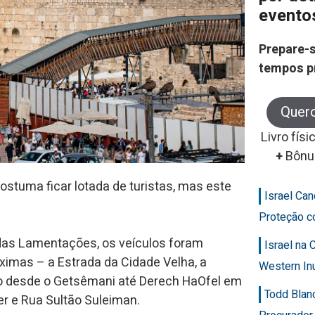
evento
Prepare-s
tempos p
Quer
Livro físi
+
Bônu
ostuma ficar lotada de turistas, mas este
Israel Ca
Proteção c
das Lamentações, os veículos foram
Israel na
óximas – a Estrada da Cidade Velha, a
Western In
ho desde o Getsêmani até Derech HaOfel em
Todd Blan
r e Rua Sultão Suleiman.