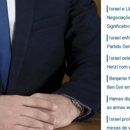
Israel e 
Negociaçõ
Significativ
Israel en
Partido Dem
Israel ce
Herzl com 
Benjamin 
Ben Gvir em
Hamas diz
as armas e
Israel pro
mesas de v