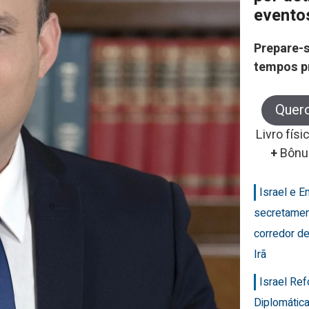
evento
Prepare-s
tempos p
Quer
Livro físi
+
Bônu
Israel e 
secretamen
corredor de
Irã
Israel Re
Diplomática