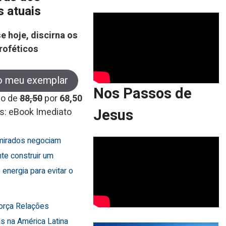
s atuais
e hoje, discirna os
roféticos
o meu exemplar
Nos Passos de
co de
88,50
por
68,50
Jesus
s: eBook Imediato
Emirados negociam
te construir um
 energia para evitar o
força Relações
s na América Latina