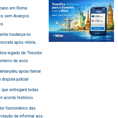
Líbano em Roma:
es sem Avanços
os
frenta mudança no
ocrata após vitória…
lebra legado de Theodor
enterro de avós
Netanyahu apoia Itamar
 disputa judicial
 que entregará todas
m acordo histórico
íbe funcionários das
otação de informar aos