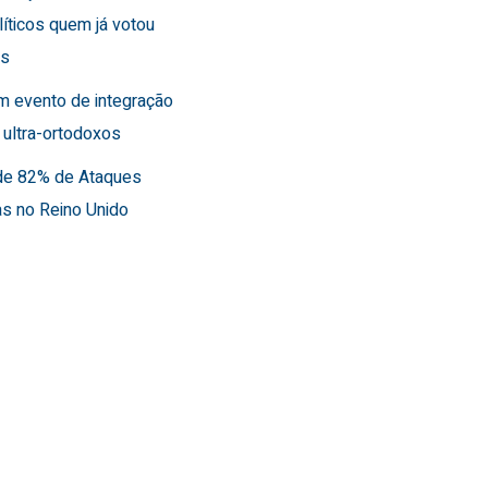
líticos quem já votou
es
m evento de integração
 ultra-ortodoxos
de 82% de Ataques
as no Reino Unido