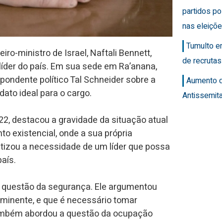
partidos po
nas eleiçõ
Tumulto e
iro-ministro de Israel, Naftali Bennett,
de recrutas
íder do país. Em sua sede em Ra’anana,
spondente político Tal Schneider sobre a
Aumento 
idato ideal para o cargo.
Antissemit
22, destacou a gravidade da situação atual
o existencial, onde a sua própria
tizou a necessidade de um líder que possa
aís.
a questão da segurança. Ele argumentou
 iminente, e que é necessário tomar
 também abordou a questão da ocupação