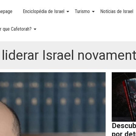
epage
Enciclopédia de Israel
Turismo
Notícias de Israel
r que Cafetorah?
 liderar Israel novamen
Descub
por de