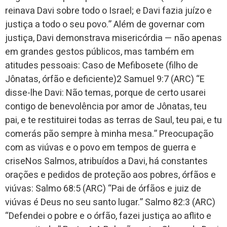
reinava Davi sobre todo o Israel; e Davi fazia juízo e
justiça a todo o seu povo.” Além de governar com
justiça, Davi demonstrava misericórdia — não apenas
em grandes gestos públicos, mas também em
atitudes pessoais: Caso de Mefibosete (filho de
Jônatas, órfão e deficiente)2 Samuel 9:7 (ARC) “E
disse-lhe Davi: Não temas, porque de certo usarei
contigo de benevolência por amor de Jônatas, teu
pai, e te restituirei todas as terras de Saul, teu pai, e tu
comerás pão sempre à minha mesa.” Preocupação
com as viúvas e o povo em tempos de guerra e
criseNos Salmos, atribuídos a Davi, há constantes
orações e pedidos de proteção aos pobres, órfãos e
viúvas: Salmo 68:5 (ARC) “Pai de órfãos e juiz de
viúvas é Deus no seu santo lugar.” Salmo 82:3 (ARC)
“Defendei o pobre e o órfão, fazei justiça ao aflito e