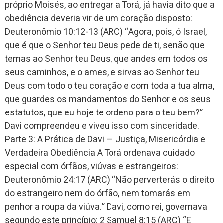
próprio Moisés, ao entregar a Torá, já havia dito que a
obediência deveria vir de um coração disposto:
Deuteronômio 10:12-13 (ARC) “Agora, pois, ó Israel,
que é que o Senhor teu Deus pede de ti, senão que
temas ao Senhor teu Deus, que andes em todos os
seus caminhos, e o ames, e sirvas ao Senhor teu
Deus com todo o teu coração e com toda a tua alma,
que guardes os mandamentos do Senhor e os seus
estatutos, que eu hoje te ordeno para o teu bem?”
Davi compreendeu e viveu isso com sinceridade.
Parte 3: A Prática de Davi — Justiça, Misericórdia e
Verdadeira Obediência A Torá ordenava cuidado
especial com órfãos, viúvas e estrangeiros:
Deuteronômio 24:17 (ARC) “Não perverterás o direito
do estrangeiro nem do órfão, nem tomarás em
penhor a roupa da viúva.” Davi, como rei, governava
segundo este princípio: 2 Samuel 8:15 (ARC) “E