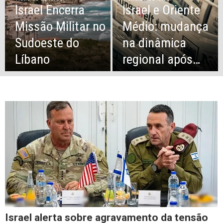
Israel Encerra
Israel e Oriente
Missão Militar no
Médio: mudança
Sudoeste do
na dinâmica
Líbano
regional após…
Israel alerta sobre agravamento da tensão