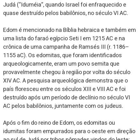
Judá (“Iduméia”, quando Israel foi enfraquecido e
quase destruído pelos babilônios, no século VI AC.
Edom é mencionado na Bíblia hebraica e também em
uma lista do faraó egípcio Seti I em 1215 AC e na
crônica de uma campanha de Ramsés III (r. 1186–
1155 aC). Os edomitas, que foram identificados
arqueologicamente, eram um povo semita que
provavelmente chegou à região por volta do século
XIV AC. A pesquisa arqueológica demonstra que o
país floresceu entre os séculos XIII e VIII AC e foi
destruído após um período de declínio no século VI
AC pelos babilônios, juntamente com os judeus.
Após o fim do reino de Edom, os edomitas ou
idumitas foram empurrados para o oeste em direção
ao sul de Judá por tribos nômades vindos do leste;