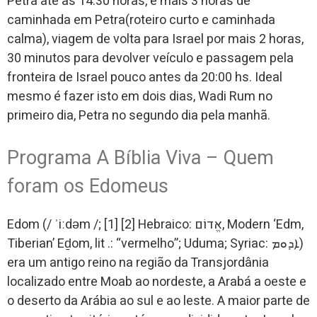
Petra até as 14:30 horas, e mais 3 horas de
caminhada em Petra(roteiro curto e caminhada
calma), viagem de volta para Israel por mais 2 horas,
30 minutos para devolver veículo e passagem pela
fronteira de Israel pouco antes da 20:00 hs. Ideal
mesmo é fazer isto em dois dias, Wadi Rum no
primeiro dia, Petra no segundo dia pela manhã.
Programa A Bíblia Viva – Quem
foram os Edomeus
Edom (/ ˈiːdəm /; [1] [2] Hebraico: אֱדוֹם, Modern ‘Edm,
Tiberian’ Eḏom, lit .: “vermelho”; Uduma; Syriac: ܐܕܘܡ)
era um antigo reino na região da Transjordânia
localizado entre Moab ao nordeste, a Arabá a oeste e
o deserto da Arábia ao sul e ao leste. A maior parte de