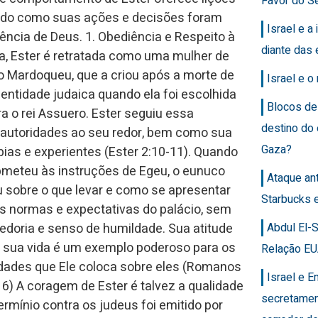
Favor do Se
ando como suas ações e decisões foram
Israel e a 
ncia de Deus. 1. Obediência e Respeito à
diante das 
ria, Ester é retratada como uma mulher de
io Mardoqueu, que a criou após a morte de
Israel e 
entidade judaica quando ela foi escolhida
Blocos de
a o rei Assuero. Ester seguiu essa
destino do
s autoridades ao seu redor, bem como sua
Gaza?
ias e experientes (Ester 2:10-11). Quando
ubmeteu às instruções de Egeu, o eunuco
Ataque an
u sobre o que levar e como se apresentar
Starbucks 
 às normas e expectativas do palácio, sem
Abdul El-
bedoria e senso de humildade. Sua atitude
m sua vida é um exemplo poderoso para os
Relação EU
idades que Ele coloca sobre eles (Romanos
Israel e 
6) A coragem de Ester é talvez a qualidade
secretamen
rmínio contra os judeus foi emitido por