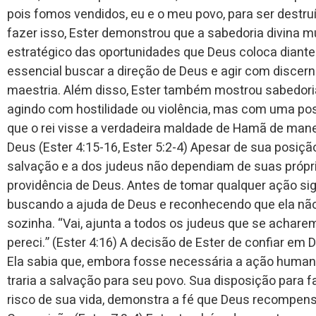
pois fomos vendidos, eu e o meu povo, para ser destruí
fazer isso, Ester demonstrou que a sabedoria divina m
estratégico das oportunidades que Deus coloca diante
essencial buscar a direção de Deus e agir com discer
maestria. Além disso, Ester também mostrou sabedor
agindo com hostilidade ou violência, mas com uma pos
que o rei visse a verdadeira maldade de Hamã de manei
Deus (Ester 4:15-16, Ester 5:2-4) Apesar de sua posiçã
salvação e a dos judeus não dependiam de suas própri
providência de Deus. Antes de tomar qualquer ação sign
buscando a ajuda de Deus e reconhecendo que ela não
sozinha. “Vai, ajunta a todos os judeus que se acharem
pereci.” (Ester 4:16) A decisão de Ester de confiar em D
Ela sabia que, embora fosse necessária a ação humana
traria a salvação para seu povo. Sua disposição para
risco de sua vida, demonstra a fé que Deus recompens