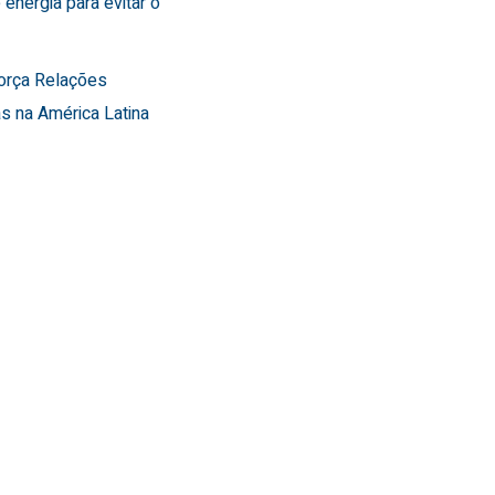
 energia para evitar o
força Relações
s na América Latina