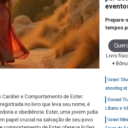
evento
Prepare-s
tempos p
Quer
Livro físi
+
Bônu
Israel: Stu
shooting at
ais Caráter e Comportamento de Ester:
Donald Tr
registrada no livro que leva seu nome, é
Líbano e Ir
doria e obediência. Ester, uma jovem judia
m papel crucial na salvação de seu povo
Israel Min
 e comportamento de Ester oferece lições