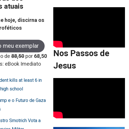
s atuais
e hoje, discirna os
roféticos
o meu exemplar
Nos Passos de
co de
88,50
por
68,50
Jesus
s: eBook Imediato
dent kills at least 6 in
 high school
ump e o Futuro de Gaza
ã
istro Smotrich Vota a