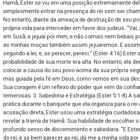
Hamã, Ester se viu em uma posição extremamente delic
simplesmente entrar na presença do rei sem ser cham
No entanto, diante da ameaça de destruição de seu pov
própria vida para interceder em favor dos judeus. “Vai
em Susã, e jejuai por mim, e não comais nem bebais por
as minhas moças também assim jejuaremos. E assim ire
segundo a lei; e, se perecer, pereci.” (Ester 4:16) Ester
probabilidade de sua morte era alta. No entanto, ela 
colocar a causa do seu povo acima da sua própria seg
mas guiada pela fé em Deus, como vemos em sua decisã
Sua coragem é um reflexo do poder que vem da conf
temerosas. 3. Sabedoria e Estratégia (Ester 5:1-8) A sa
prática durante o banquete que ela organiza para o re
acusação direta, Ester usou uma estratégia cuidados
revelar a trama de Hamã. Sua habilidade de escolher 
profundo senso de discernimento e sabedoria. “E Ester
do rei, e se bem parecer ao rei, dá-me a minha vida po