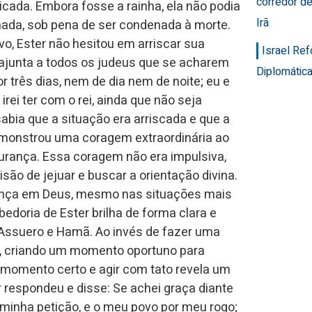
corredor de
ada. Embora fosse a rainha, ela não podia
Irã
ada, sob pena de ser condenada à morte.
o, Ester não hesitou em arriscar sua
Israel Re
, ajunta a todos os judeus que se acharem
Diplomática
 três dias, nem de dia nem de noite; eu e
i ter com o rei, ainda que não seja
 sabia que a situação era arriscada e que a
demonstrou uma coragem extraordinária ao
urança. Essa coragem não era impulsiva,
o de jejuar e buscar a orientação divina.
iança em Deus, mesmo nas situações mais
bedoria de Ester brilha de forma clara e
i Assuero e Hamã. Ao invés de fazer uma
a, criando um momento oportuno para
o momento certo e agir com tato revela um
 respondeu e disse: Se achei graça diante
r minha petição, e o meu povo por meu rogo;