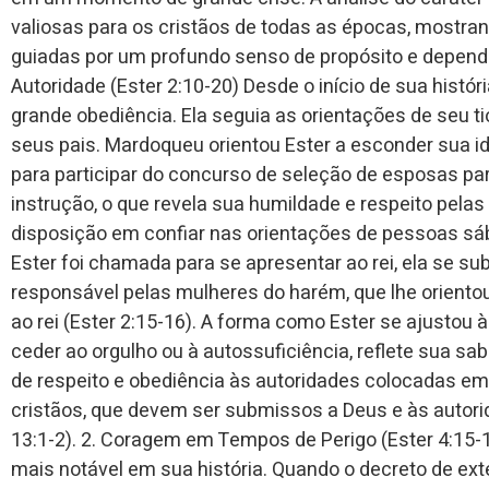
valiosas para os cristãos de todas as épocas, mostr
guiadas por um profundo senso de propósito e dependê
Autoridade (Ester 2:10-20) Desde o início de sua histó
grande obediência. Ela seguia as orientações de seu t
seus pais. Mardoqueu orientou Ester a esconder sua id
para participar do concurso de seleção de esposas par
instrução, o que revela sua humildade e respeito pela
disposição em confiar nas orientações de pessoas sáb
Ester foi chamada para se apresentar ao rei, ela se s
responsável pelas mulheres do harém, que lhe oriento
ao rei (Ester 2:15-16). A forma como Ester se ajustou
ceder ao orgulho ou à autossuficiência, reflete sua sa
de respeito e obediência às autoridades colocadas e
cristãos, que devem ser submissos a Deus e às autor
13:1-2). 2. Coragem em Tempos de Perigo (Ester 4:15-1
mais notável em sua história. Quando o decreto de exte