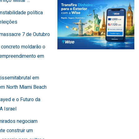
rviço Militar …
instabilidade política
eleições
o massacre 7 de Outubro
 concreto moldarão o
 empreendimento em
tissemitabrutal em
em North Miami Beach
Sayed e o Futuro da
A Israel
Emirados negociam
te construir um