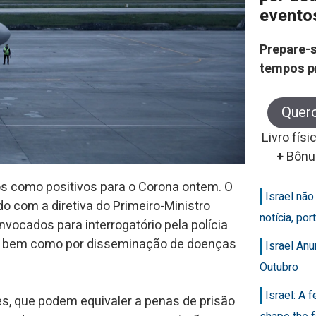
evento
Prepare-s
tempos p
Quer
Livro físi
+
Bônu
os como positivos para o Corona ontem. O
Israel nã
o com a diretiva do Primeiro-Ministro
notícia, po
nvocados para interrogatório pela polícia
na, bem como por disseminação de doenças
Israel An
Outubro
Israel: A 
es, que podem equivaler a penas de prisão