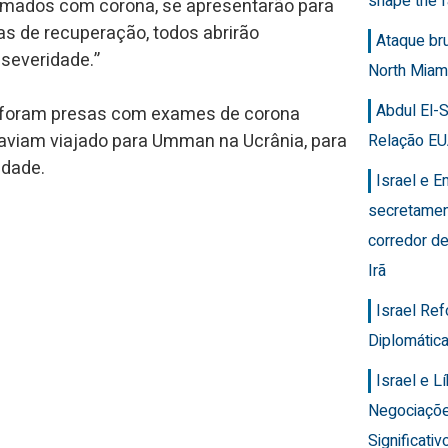
shape the f
irmados com corona, se apresentarão para
dias de recuperação, todos abrirão
Ataque br
severidade.”
North Miam
Abdul El-
s foram presas com exames de corona
 haviam viajado para Umman na Ucrânia, para
Relação EU
idade.
Israel e 
secretamen
corredor de
Irã
Israel Re
Diplomática
Israel e 
Negociaçõ
Significativ