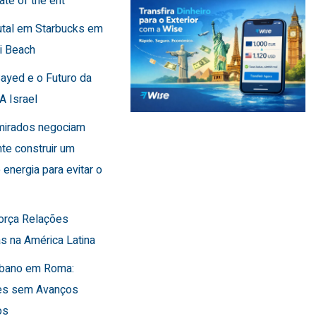
ate of the ent
utal em Starbucks em
i Beach
Sayed e o Futuro da
A Israel
Emirados negociam
te construir um
 energia para evitar o
força Relações
s na América Latina
Líbano em Roma:
es sem Avanços
os