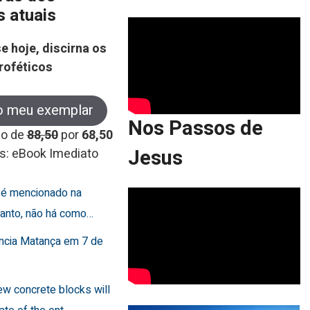
s atuais
e hoje, discirna os
roféticos
o meu exemplar
Nos Passos de
co de
88,50
por
68,50
Jesus
s: eBook Imediato
o é mencionado na
rtanto, não há como…
uncia Matança em 7 de
few concrete blocks will