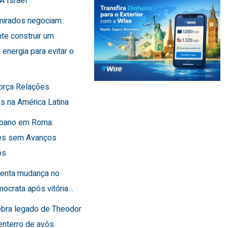
A Israel
Emirados negociam
te construir um
 energia para evitar o
força Relações
s na América Latina
Líbano em Roma:
es sem Avanços
os
frenta mudança no
ocrata após vitória…
lebra legado de Theodor
enterro de avós