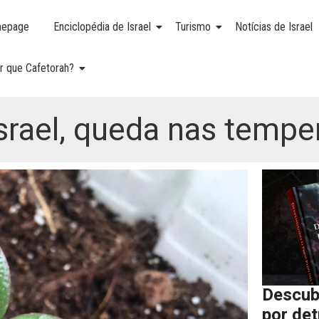
epage
Enciclopédia de Israel
Turismo
Notícias de Israel
r que Cafetorah?
srael, queda nas tempe
Descub
por de