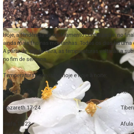
Hoje, a tendência de resfriamento continuará e, no fi
ainda mais frio nas montanhas. Todos os dias há uma c
A partir de quinta-feira, as temperaturas voltarão a s
no fim de semana.
Temperaturas previstas hoje e hoje à noite:
Safed 14-20
Katzr
Nazareth 17-24
Tiber
Haifa 19-23
Afula