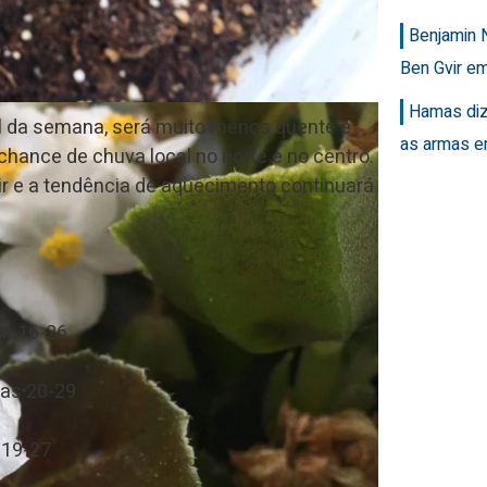
Benjamin 
Ben Gvir em
Hamas diz
nal da semana, será muito menos quente e
as armas e
hance de chuva local no norte e no centro.
ubir e a tendência de aquecimento continuará
in 16-26
ias 20-29
 19-27