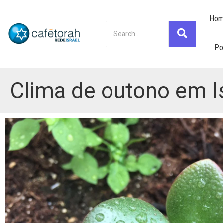
Hom
Po
Clima de outono em I