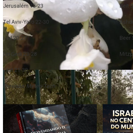
Jerusalém 15-23
Beit 
Tel Aviv-Yafo 22-30
Ashd
Lod 20-27
Beer 
Ein Gedi 23-28
Mitz
Eilat 21-30
Previsão: Meteo-Tech