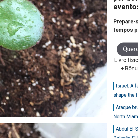
evento
Prepare-s
tempos p
Quer
Livro físi
+
Bônu
Israel: A 
shape the f
Ataque br
North Miam
Abdul El-