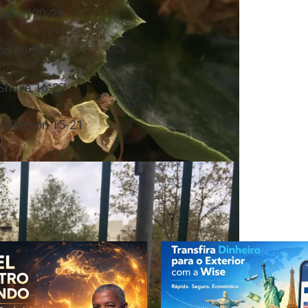
She’an 20-29
od 20-26
Sheva 16-27
pe Ramon 15-21