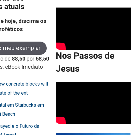
s atuais
e hoje, discirna os
roféticos
o meu exemplar
Nos Passos de
co de
88,50
por
68,50
Jesus
s: eBook Imediato
few concrete blocks will
ate of the ent
utal em Starbucks em
i Beach
Sayed e o Futuro da