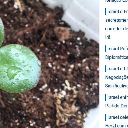
Relação EU
Israel e 
secretamen
corredor de
Irã
Israel Re
Diplomática
Israel e 
Negociaçõ
Significativ
Israel en
Partido Dem
Israel ce
Herzl com 