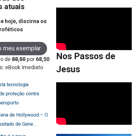
s atuais
e hoje, discirna os
roféticos
o meu exemplar
Nos Passos de
co de
88,50
por
68,50
Jesus
s: eBook Imediato
cela tecnologia
de proteção contra
aeroporto
 Cena de Hollywood – O
usitado de Gene…