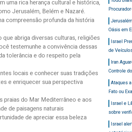
Todd Blan
om uma rica herança cultural e histórica,
Procurador
, como Jerusalém, Belém e Nazaré.
ma compreensão profunda da história
Jerusalém
Oásis em E
o que abriga diversas culturas, religiões
Israel Pr
 você testemunhe a convivência dessas
de Veícul
a tolerância e do respeito pela
Iran Agua
Controle d
tantes locais e conhecer suas tradições
es e enriquecer sua perspectiva
Ataques a
Fato ou Ex
s praias do Mar Mediterrâneo e aos
Israel e 
ade de paisagens naturais
sobre veri
ortunidade de apreciar essa beleza
Israel ale