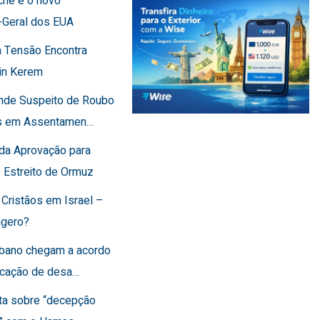
che é o novo
-Geral dos EUA
 Tensão Encontra
in Kerem
ende Suspeito de Roubo
os em Assentamen…
rda Aprovação para
o Estreito de Ormuz
 Cristãos em Israel –
agero?
Líbano chegam a acordo
ficação de desa…
rta sobre “decepção