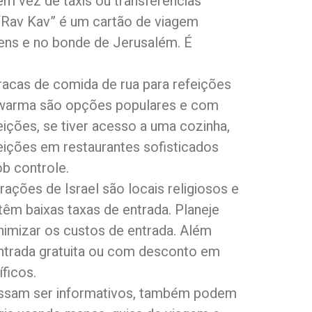
em vez de táxis ou transferências
 “Rav Kav” é um cartão de viagem
rens e no bonde de Jerusalém. É
racas de comida de rua para refeições
shawarma são opções populares e com
eições, se tiver acesso a uma cozinha,
eições em restaurantes sofisticados
b controle.
trações de Israel são locais religiosos e
 têm baixas taxas de entrada. Planeje
inimizar os custos de entrada. Além
ntrada gratuita ou com desconto em
ficos.
ossam ser informativos, também podem