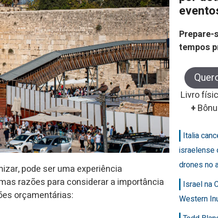
evento
Prepare-s
tempos p
Quer
Livro físi
+
Bônu
Italia can
israelense 
drones no 
izar, pode ser uma experiência
umas razões para considerar a importância
Israel na
ões orçamentárias:
Western In