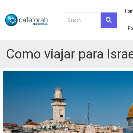
Hom
Po
Como viajar para Isra