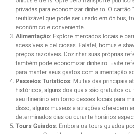
ônibus e trens. Opte pelo transporte público 
privadas para economizar dinheiro. O cartão
reutilizável que pode ser usado em ônibus, t
econômico e conveniente.
Alimentação
: Explore mercados locais e bar
acessíveis e deliciosas. Falafel, homus e 
preços razoáveis. Cozinhar suas próprias ref
também pode economizar dinheiro. Evite ref
para manter seus gastos com alimentação so
Passeios Turísticos
: Muitas das principais a
históricos, alguns dos quais são gratuitos ou
seu itinerário em torno desses locais para m
disso, alguns museus e atrações oferecem e
determinados dias ou durante horários especí
Tours Guiados
: Embora os tours guiados p