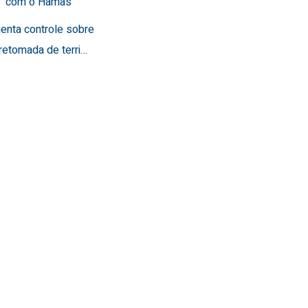
a” com o Hamas
menta controle sobre
retomada de terri…