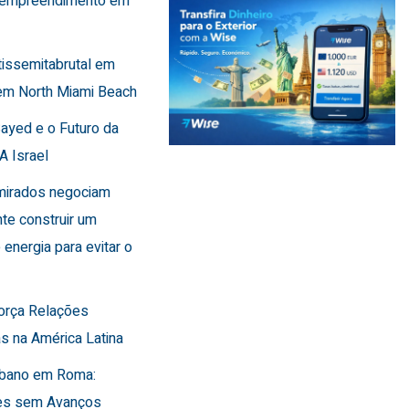
 empreendimento em
tissemitabrutal em
em North Miami Beach
Sayed e o Futuro da
A Israel
Emirados negociam
te construir um
 energia para evitar o
força Relações
s na América Latina
Líbano em Roma:
es sem Avanços