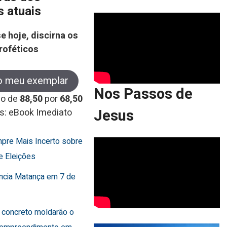
s atuais
e hoje, discirna os
roféticos
o meu exemplar
Nos Passos de
co de
88,50
por
68,50
Jesus
s: eBook Imediato
mpre Mais Incerto sobre
e Eleições
uncia Matança em 7 de
 concreto moldarão o