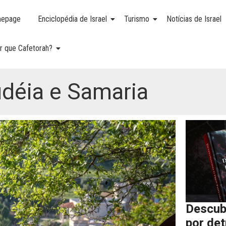
epage
Enciclopédia de Israel
Turismo
Notícias de Israel
r que Cafetorah?
Judéia e Samaria
Descub
por de