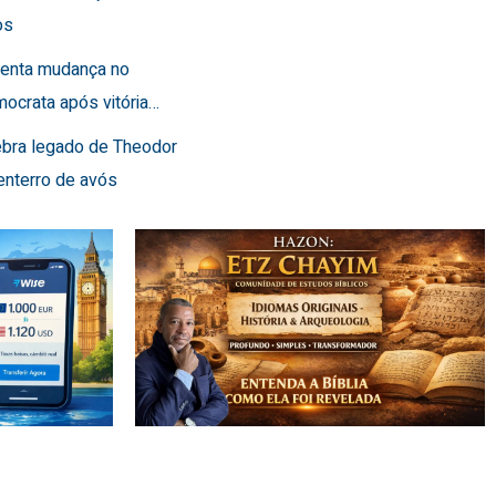
os
frenta mudança no
ocrata após vitória…
lebra legado de Theodor
enterro de avós