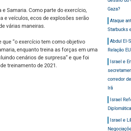
destino do
Gaza?
a e Samaria. Como parte do exercício,
 e veículos, ecos de explosões serão
Ataque an
de várias maneiras.
Starbucks 
Abdul El-
e que “o exercício tem como objetivo
Samaria, enquanto treina as forças em uma
Relação EU
cluindo cenários de surpresa” e que foi
Israel e 
de treinamento de 2021.
secretamen
corredor de
Irã
Israel Re
Diplomática
Israel e 
Negociaçõ