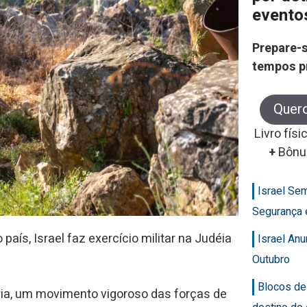
evento
Prepare-s
tempos p
Quer
Livro físi
+
Bônu
Israel Se
Segurança 
ís, Israel faz exercício militar na Judéia
Israel An
Outubro
Blocos de
aria, um movimento vigoroso das forças de