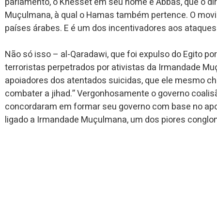
parlamento, o Knesset em seu nome e Abbas, que o dir
Muçulmana, à qual o Hamas também pertence. O movime
países árabes. E é um dos incentivadores aos ataques 
Não só isso – al-Qaradawi, que foi expulso do Egito por
terroristas perpetrados por ativistas da Irmandade M
apoiadores dos atentados suicidas, que ele mesmo c
combater a jihad.” Vergonhosamente o governo coalisão
concordaram em formar seu governo com base no apoi
ligado a Irmandade Muçulmana, um dos piores conglom