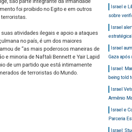
ige, são parte integrante da Irmandade
Israel e 
nto foi proibido no Egito e em outros
sobre veri
terroristas.
Israel ale
 suas atividades ilegais e apoio a ataques
estratégic
uçulmana no país, é um dos maiores
Israel au
hamou de “as mais poderosos maneiras de
 e minoria de Naftali Bennett e Yair Lapid
Gaza após 
o de um partido que está intimamente
Israel: Ma
erados de terroristas do Mundo.
being told t
Israel Ve
Armênio M
Israel e 
Parceria Es
Israel: Stu