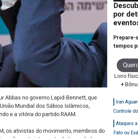
Descub
por de
evento
Prepare-s
tempos p
Quer
Livro físi
+
Bônu
ur Abbas no governo Lapid-Bennett, que
Iran Agua
União Mundial dos Sábios Islâmicos,
Controle d
do e a vitória do partido RAAM.
Ataques a
AM, os ativistas do movimento, membros do
Fato ou Ex