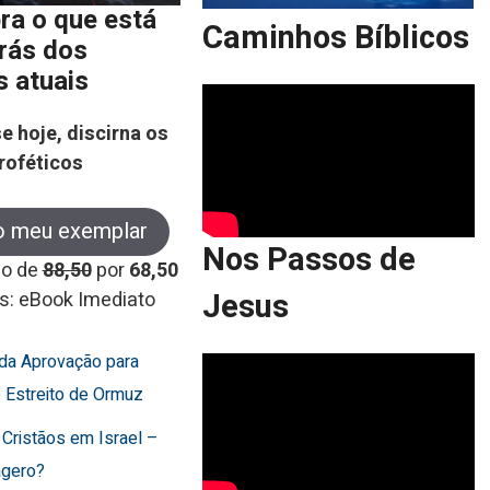
ra o que está
Caminhos Bíblicos
trás dos
s atuais
e hoje, discirna os
roféticos
o meu exemplar
Nos Passos de
co de
88,50
por
68,50
Jesus
s: eBook Imediato
rda Aprovação para
o Estreito de Ormuz
 Cristãos em Israel –
agero?