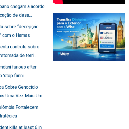
Líbano chegam a acordo
ficação de desa…
rta sobre “decepção
a” com o Hamas
menta controle sobre
retomada de terri…
mdani furious after
o 'stop fanni
toa Sobre Genocídio
ais Uma Vez Mais Um…
Colômbia Fortalecem
tratégica
dent kills at least 6 in