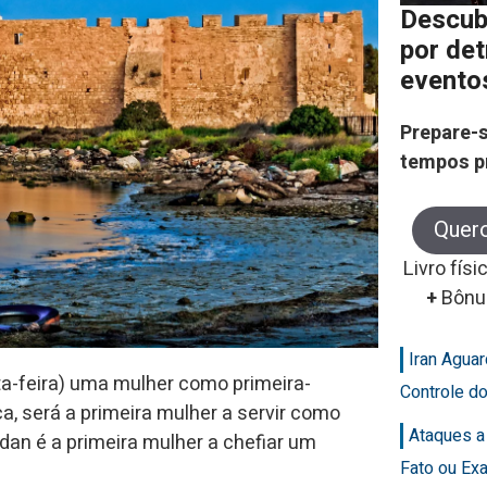
Descub
por de
evento
Prepare-s
tempos p
Quer
Livro físi
+
Bônu
Iran Agua
ta-feira) uma mulher como primeira-
Controle d
a, será a primeira mulher a servir como
Ataques a
dan é a primeira mulher a chefiar um
Fato ou Ex