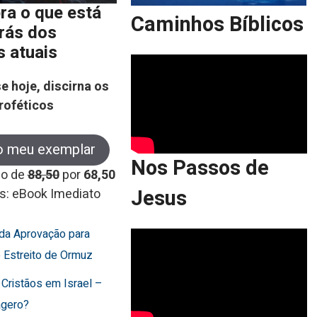
ra o que está
Caminhos Bíblicos
trás dos
s atuais
e hoje, discirna os
roféticos
o meu exemplar
Nos Passos de
co de
88,50
por
68,50
Jesus
s: eBook Imediato
rda Aprovação para
o Estreito de Ormuz
 Cristãos em Israel –
agero?