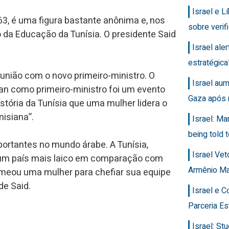
Israel e 
3, é uma figura bastante anônima e, nos
sobre veri
 da Educação da Tunísia. O presidente Said
Israel ale
estratégic
união com o novo primeiro-ministro. O
Israel au
n como primeiro-ministro foi um evento
Gaza após 
istória da Tunísia que uma mulher lidera o
nisiana”.
Israel: Ma
being told t
ortantes no mundo árabe. A Tunísia,
Israel Ve
a um país mais laico em comparação com
Armênio M
omeou uma mulher para chefiar sua equipe
de Said.
Israel e 
Parceria Es
Israel: Stu