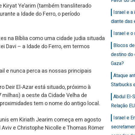
Favor do Se
Kiryat Ye’arim (também transliterado
Israel e a 
urante a Idade do Ferro, o período
diante das 
Israel e 
es na Bíblia como uma cidade judia situada
Blocos de
ei Davi – a Idade do Ferro, em termos
destino do
Gaza?
ail e nunca perca as nossas principais
Ataque an
Starbucks 
o Deir El-Azar está situado, próximo à
 milhas) a oeste da Cidade Velha de
Abdul El-
roximidades tem o nome do antigo local.
Relação EU
Israel e 
unis em Kiriath Jearim começa em agosto
secretamen
el Aviv e Christophe Nicolle e Thomas Römer