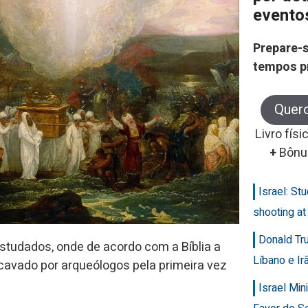
evento
Prepare-s
tempos p
Quer
Livro físi
+
Bônu
Israel: Stu
shooting at
Donald Tr
studados, onde de acordo com a Bíblia a
Líbano e Ir
cavado por arqueólogos pela primeira vez
Israel Min