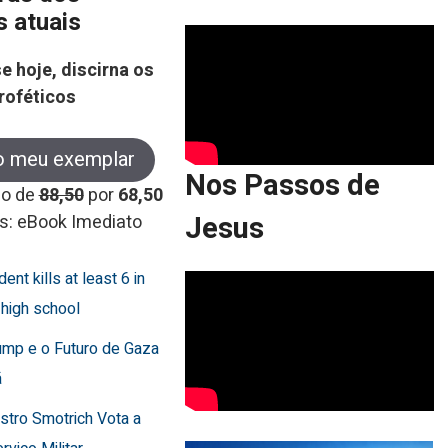
s atuais
e hoje, discirna os
roféticos
o meu exemplar
Nos Passos de
co de
88,50
por
68,50
Jesus
s: eBook Imediato
dent kills at least 6 in
 high school
ump e o Futuro de Gaza
ã
istro Smotrich Vota a