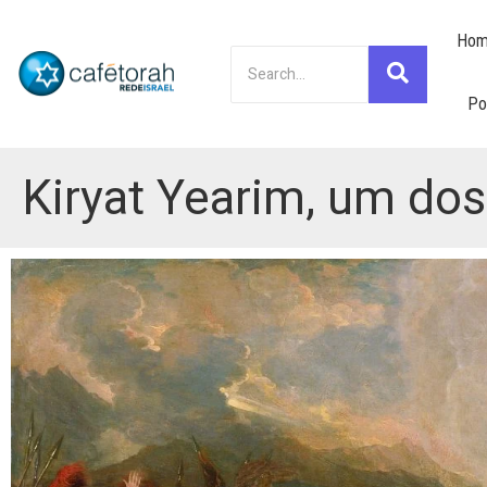
Hom
Po
Kiryat Yearim, um do