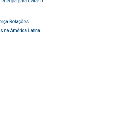
 energia para evitar o
força Relações
s na América Latina