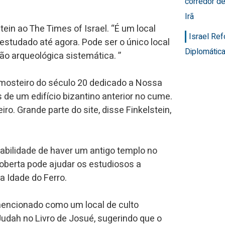
corredor de
Irã
tein ao The Times of Israel. “É um local
Israel Re
estudado até agora. Pode ser o único local
Diplomática
o arqueológica sistemática. ”
m mosteiro do século 20 dedicado a Nossa
s de um edifício bizantino anterior no cume.
o. Grande parte do site, disse Finkelstein,
abilidade de haver um antigo templo no
coberta pode ajudar os estudiosos a
a Idade do Ferro.
é mencionado como um local de culto
e Judah no Livro de Josué, sugerindo que o