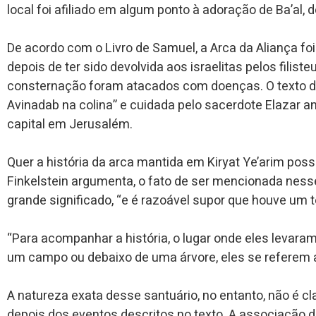
local foi afiliado em algum ponto à adoração de Ba’al
De acordo com o Livro de Samuel, a Arca da Aliança fo
depois de ter sido devolvida aos israelitas pelos filis
consternação foram atacados com doenças. O texto di
Avinadab na colina” e cuidada pelo sacerdote Elazar an
capital em Jerusalém.
Quer a história da arca mantida em Kiryat Ye’arim poss
Finkelstein argumenta, o fato de ser mencionada ness
grande significado, “e é razoável supor que houve um t
“Para acompanhar a história, o lugar onde eles levaram
um campo ou debaixo de uma árvore, eles se referem a 
A natureza exata desse santuário, no entanto, não é cl
depois dos eventos descritos no texto. A associação 