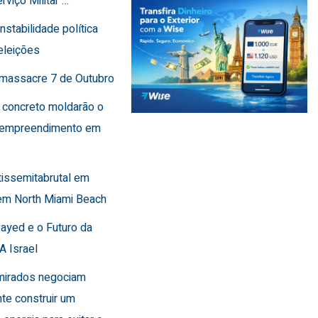
rviço Militar …
instabilidade política
eleições
o massacre 7 de Outubro
 concreto moldarão o
 empreendimento em
tissemitabrutal em
em North Miami Beach
Sayed e o Futuro da
A Israel
Emirados negociam
te construir um