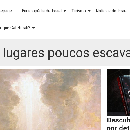
epage
Enciclopédia de Israel
Turismo
Notícias de Israel
r que Cafetorah?
s lugares poucos escav
Descub
por de