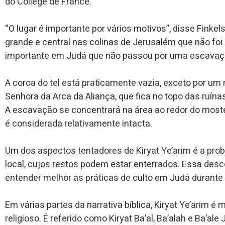
do College de France.
“O lugar é importante por vários motivos”, disse Finkels
grande e central nas colinas de Jerusalém que não foi 
importante em Judá que não passou por uma escavaçã
A coroa do tel está praticamente vazia, exceto por u
Senhora da Arca da Aliança, que fica no topo das ruína
A escavação se concentrará na área ao redor do mosteir
é considerada relativamente intacta.
Um dos aspectos tentadores de Kiryat Ye’arim é a prob
local, cujos restos podem estar enterrados. Essa des
entender melhor as práticas de culto em Judá durante 
Em várias partes da narrativa bíblica, Kiryat Ye’arim 
religioso. É referido como Kiryat Ba’al, Ba’alah e Ba’al