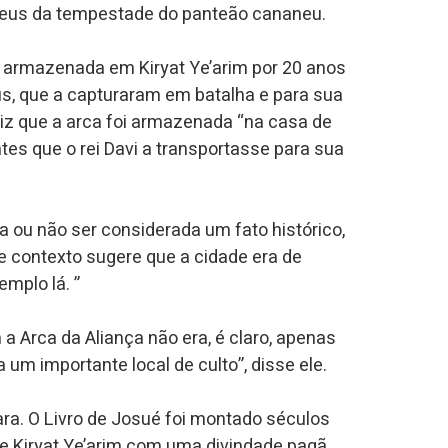
, deus da tempestade do panteão cananeu.
i armazenada em Kiryat Ye’arim por 20 anos
teus, que a capturaram em batalha e para sua
z que a arca foi armazenada “na casa de
tes que o rei Davi a transportasse para sua
a ou não ser considerada um fato histórico,
e contexto sugere que a cidade era de
emplo lá. ”
 a Arca da Aliança não era, é claro, apenas
um importante local de culto”, disse ele.
ara. O Livro de Josué foi montado séculos
de Kiryat Ye’arim com uma divindade pagã