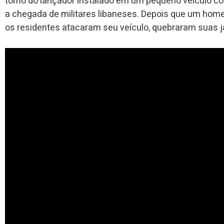
torno do lançador instalado em um pequeno veículo com
a chegada de militares libaneses. Depois que um home
os residentes atacaram seu veículo, quebraram suas j