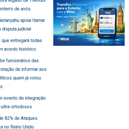
lebra legado de Theodor
enterro de avós
Netanyahu apoia Itamar
 disputa judicial
 que entregará todas
m acordo histórico
íbe funcionários das
otação de informar aos
líticos quem já votou
es
m evento de integração
 ultra-ortodoxos
de 82% de Ataques
as no Reino Unido