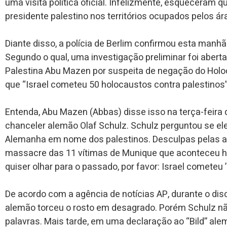
uma visita política oficial. Infelizmente, esqueceram 
presidente palestino nos territórios ocupados pelos á
Diante disso, a polícia de Berlim confirmou esta manhã 
Segundo o qual, uma investigação preliminar foi aberta
Palestina Abu Mazen por suspeita de negação do Holoc
que “Israel cometeu 50 holocaustos contra palestinos”
Entenda, Abu Mazen (Abbas) disse isso na terça-feira
chanceler alemão Olaf Schulz.
Schulz perguntou se el
Alemanha em nome dos palestinos. Desculpas pelas aç
massacre das 11 vítimas de Munique que aconteceu h
quiser olhar para o passado, por favor: Israel cometeu 
De acordo com a agência de notícias AP, durante o dis
alemão torceu o rosto em desagrado. Porém
Schulz n
palavras. Mais tarde, em uma declaração ao “Bild” ale