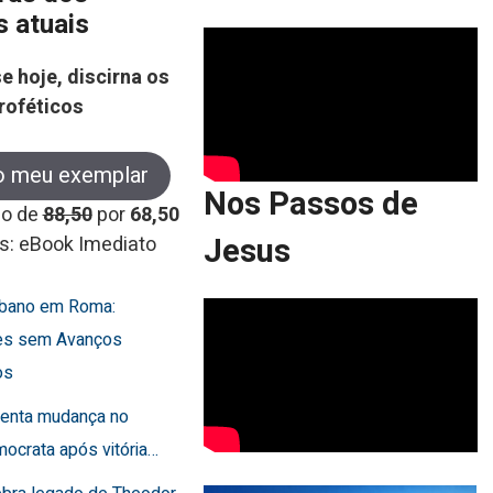
s atuais
e hoje, discirna os
roféticos
o meu exemplar
Nos Passos de
co de
88,50
por
68,50
Jesus
s: eBook Imediato
Líbano em Roma:
es sem Avanços
os
frenta mudança no
ocrata após vitória…