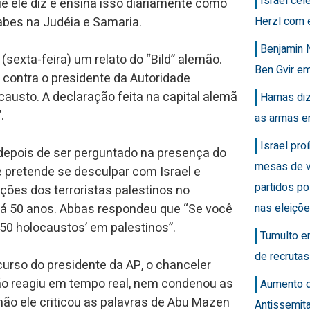
Israel ce
que ele diz e ensina isso diariamente como
Herzl com 
rabes na Judéia e Samaria.
Benjamin 
(sexta-feira) um relato do “Bild” alemão.
Ben Gvir em
 contra o presidente da Autoridade
austo. A declaração feita na capital alemã
Hamas diz
.
as armas e
Israel pro
 depois de ser perguntado na presença do
mesas de v
e pretende se desculpar com Israel e
partidos po
ões dos terroristas palestinos no
nas eleiçõ
á 50 anos. Abbas respondeu que “Se você
’50 holocaustos’ em palestinos”.
Tumulto e
de recrutas
curso do presidente da AP, o chanceler
ão reagiu em tempo real, nem condenou as
Aumento 
mão ele criticou as palavras de Abu Mazen
Antissemit