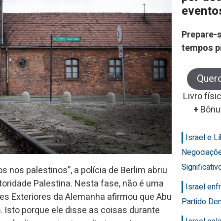
evento
Prepare-s
tempos p
Quer
Livro físi
+
Bônu
Israel e 
Negociaçõ
Significativ
nos palestinos”, a polícia de Berlim abriu
toridade Palestina. Nesta fase, não é uma
Israel en
ões Exteriores da Alemanha afirmou que Abu
Partido Dem
sto porque ele disse as coisas durante