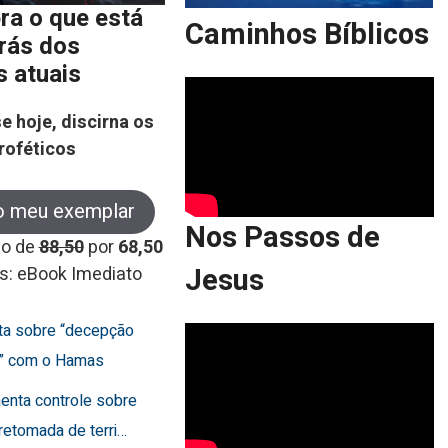
ra o que está
Caminhos Bíblicos
trás dos
s atuais
e hoje, discirna os
roféticos
o meu exemplar
Nos Passos de
co de
88,50
por
68,50
Jesus
s: eBook Imediato
rta sobre “decepção
a” com o Hamas
menta controle sobre
retomada de terri…