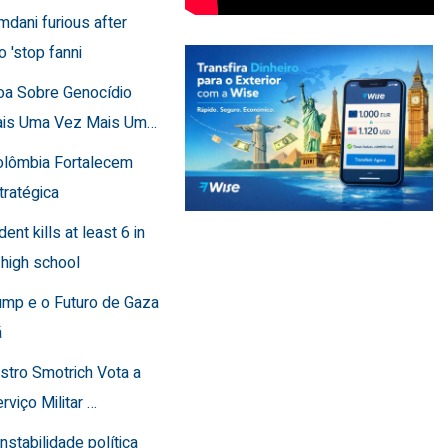
mdani furious after
o 'stop fanni
toa Sobre Genocídio
ais Uma Vez Mais Um…
Colômbia Fortalecem
tratégica
dent kills at least 6 in
 high school
ump e o Futuro de Gaza
ã
istro Smotrich Vota a
rviço Militar …
instabilidade política