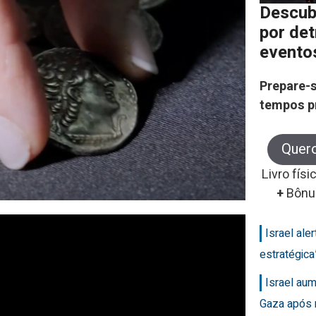
Descub
por de
evento
Prepare-s
tempos p
Quer
Livro físi
+
Bônu
Israel ale
estratégic
Israel au
Gaza após 