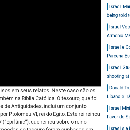
Israel: Ma
being told t
Israel Ve
Armênio M
Israel e 
Parceria Es
Israel: Stu
shooting at
Donald Tr
cisos em seus relatos. Neste caso são os
Líbano e Ir
bém na Bíblia Católica. O tesouro, que foi
e de Antiguidades, inclui um conjunto
Israel Min
 Ptolomeu VI, rei do Egito. Este rei reinou
Favor do Se
(“Epifânio”), que reinou sobre o reino
Israel e a 
ras moedas do tesouro foram cunhadas em