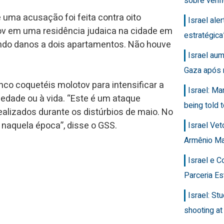
sobre veri
uma acusação foi feita contra oito
Israel ale
ov em uma residência judaica na cidade em
estratégic
ando danos a dois apartamentos. Não houve
Israel au
Gaza após 
co coquetéis molotov para intensificar a
Israel: Ma
iedade ou à vida. “Este é um ataque
being told t
ealizados durante os distúrbios de maio. No
 naquela época”, disse o GSS.
Israel Ve
Armênio M
Israel e 
Parceria Es
Israel: Stu
shooting at