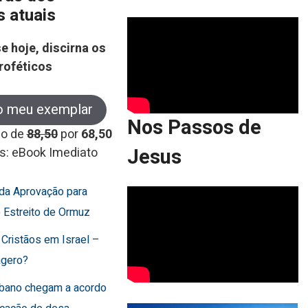
s atuais
e hoje, discirna os
roféticos
o meu exemplar
Nos Passos de
co de
88,50
por
68,50
Jesus
s: eBook Imediato
rda Aprovação para
o Estreito de Ormuz
 Cristãos em Israel –
agero?
Líbano chegam a acordo