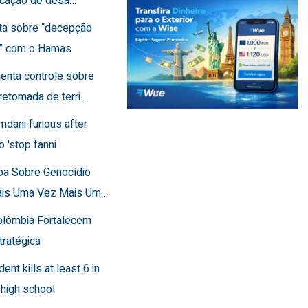
ficação de desa…
rta sobre “decepção
a” com o Hamas
menta controle sobre
retomada de terri…
mdani furious after
o 'stop fanni
toa Sobre Genocídio
ais Uma Vez Mais Um…
Colômbia Fortalecem
tratégica
dent kills at least 6 in
 high school