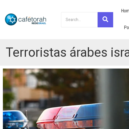
Hom
Po
Terroristas árabes isr