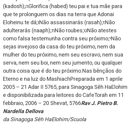
(kadosh);הGlorifica (habed) teu pai e tua mãe para
que te prolonguem os dias na terra que Adonai
Eloheinu te dá;וNão assassinarás (rasah);זNão
adulterarás (naaph);חNão roubes;טNão atestes
como falsa testemunha contra seu próximo;יNão
sejas invejoso da casa do teu próximo, nem da
mulher do teu próximo, nem seu escravo, nem sua
serva, nem seu boi, nem seu jumento, ou qualquer
outra coisa que é do teu próximo.Nas bênçãos do
Eterno e na luz do MashiachPreparada em 1 aprile
2005 – 21 Adar II 5765, para Sinagoga Sêh HaElohim
e disponibilizada para leitores do CafeTorah em 11
febbraio, 2006 – 20 Shevat, 5766
Rav J. Pietro B.
Nardella Dellova
da Sinagoga Sêh HaElohim/Scuola