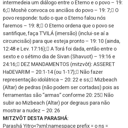
intermedeia um diálogo entre o Eterno e o povo – 19:
6; Moshè convoca os anciãos do povo – 19: 7; O
povo responde: tudo o que o Eterno falou nós
faremos – 19: 8; O Eterno ordena que o povo se
santifique, faça T’VILÁ (imersão) (inclui-se aí a
circuncisão) para que esteja pronto – 19: 10 (ainda,
12:48 e Lev. 17:16); A Torá foi dada, então entre o
sexto e o sétimo dia de Sivan (Shavuot) – 19:16 e
24:16; DEZ MANDAMENTOS (mitzvôt): ASSERET
HaDEVARIM – 20:1-14 (ou 1-17); Não fazer
representação idolátrica – 20: 22 e ss; Mizbeach
(Altar) de pedras (não podem ser cortadas) pois as
ferramentas são “armas” conforme 20: 25 Não
subir ao Mizbeach (Altar) por degraus para não
mostrar a nudez – 20: 26
MITZVÔT DESTA PARASHÁ
:
Parashá Yitro<?xml:namespace prefix = o ns =