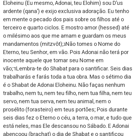
Eloheinu (Eu mesmo, Adonai, teu Elohim) sou D’us
ardente (qana’) e exijo exclusiva adoração. Eu tenho
em mente o pecado dos pais sobre os filhos até o
terceiro e quarto ciclos. E mostro amor (hessed) até
o milésimo aos que me amam e guardam os meus
mandamentos (mitzvôt);גNão tomes o Nome do
Eterno, teu Senhor, em vão. Pois Adonai não terá por
inocente aquele que tomar seu Nome em
vão;דLembra-te do Shabat para o santificar. Seis dias
trabalharás e farás toda a tua obra. Mas o sétimo dia
é o Shabat de Adonai Eloheinu. Não faças nenhum
trabalho, nem tu, nem teu filho, nem tua filha, nem teu
servo, nem tua serva, nem teu animal, nem o
prosélito (forasteiro) em teus portões; Pois durante
seis dias fez o Eterno o céu, a terra, o mar, e tudo que
está neles, mas Ele descansou no Sábado. E Adonai
abençoou (brachat) o dia de Shabat e o santificou