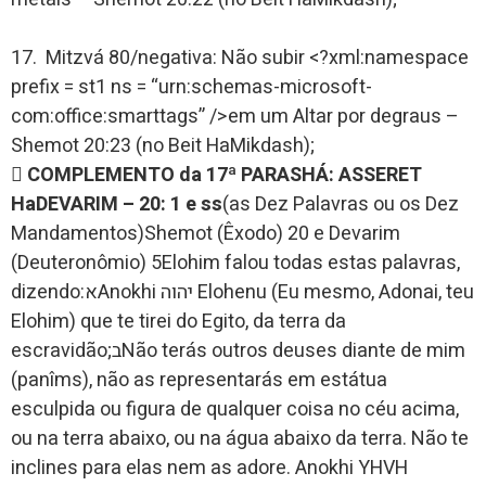
17. Mitzvá 80/negativa: Não subir <?xml:namespace
prefix = st1 ns = “urn:schemas-microsoft-
com:office:smarttags” />em um Altar por degraus –
Shemot 20:23 (no Beit HaMikdash);

COMPLEMENTO da 17ª PARASHÁ: ASSERET
HaDEVARIM – 20: 1 e ss
(as Dez Palavras ou os Dez
Mandamentos)Shemot (Êxodo) 20 e Devarim
(Deuteronômio) 5Elohim falou todas estas palavras,
dizendo:אAnokhi יהוה Elohenu (Eu mesmo, Adonai, teu
Elohim) que te tirei do Egito, da terra da
escravidão;בNão terás outros deuses diante de mim
(panîms), não as representarás em estátua
esculpida ou figura de qualquer coisa no céu acima,
ou na terra abaixo, ou na água abaixo da terra. Não te
inclines para elas nem as adore. Anokhi YHVH