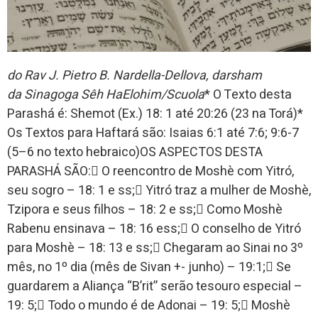
do Rav J. Pietro B. Nardella-Dellova, darsham
da Sinagoga Sêh HaElohim/Scuola
* O Texto desta
Parashá é: Shemot (Ex.) 18: 1 até 20:26 (23 na Torá)*
Os Textos para Haftará são: Isaias 6:1 até 7:6; 9:6-7
(5–6 no texto hebraico)OS ASPECTOS DESTA
PARASHÁ SÃO: O reencontro de Moshè com Yitró,
seu sogro – 18: 1 e ss; Yitró traz a mulher de Moshè,
Tzipora e seus filhos – 18: 2 e ss; Como Moshè
Rabenu ensinava – 18: 16 ess; O conselho de Yitró
para Moshè – 18: 13 e ss; Chegaram ao Sinai no 3º
mês, no 1º dia (mês de Sivan +- junho) – 19:1; Se
guardarem a Aliança “B’rit” serão tesouro especial –
19: 5; Todo o mundo é de Adonai – 19: 5; Moshè