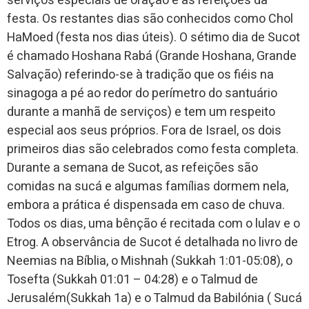
serviços especiais de oração e as refeições da
festa. Os restantes dias são conhecidos como Chol
HaMoed (festa nos dias úteis). O sétimo dia de Sucot
é chamado Hoshana Rabá (Grande Hoshana, Grande
Salvação) referindo-se à tradição que os fiéis na
sinagoga a pé ao redor do perímetro do santuário
durante a manhã de serviços) e tem um respeito
especial aos seus próprios. Fora de Israel, os dois
primeiros dias são celebrados como festa completa.
Durante a semana de Sucot, as refeições são
comidas na sucá e algumas famílias dormem nela,
embora a prática é dispensada em caso de chuva.
Todos os dias, uma bênção é recitada com o lulav e o
Etrog. A observância de Sucot é detalhada no livro de
Neemias na Bíblia, o Mishnah (Sukkah 1:01-05:08), o
Tosefta (Sukkah 01:01 – 04:28) e o Talmud de
Jerusalém(Sukkah 1a) e o Talmud da Babilónia ( Sucá