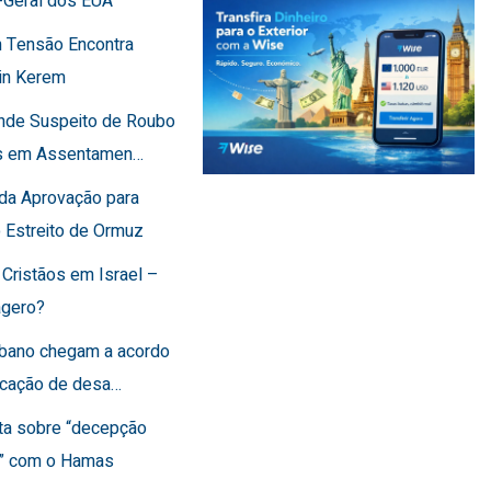
-Geral dos EUA
 Tensão Encontra
in Kerem
ende Suspeito de Roubo
os em Assentamen…
rda Aprovação para
o Estreito de Ormuz
 Cristãos em Israel –
agero?
Líbano chegam a acordo
ficação de desa…
rta sobre “decepção
a” com o Hamas