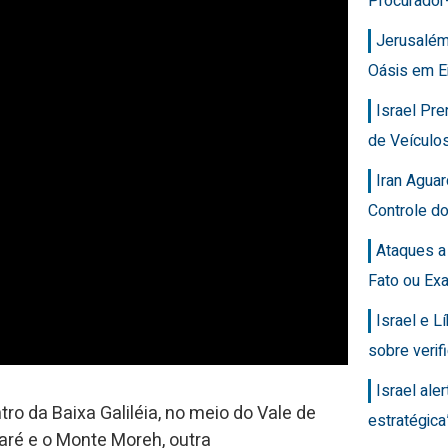
Procurador
Jerusalém
Oásis em E
Israel Pr
de Veícul
Iran Agua
Controle d
Ataques a
Fato ou Ex
Israel e 
sobre veri
Israel ale
o da Baixa Galiléia, no meio do Vale de
estratégic
aré e o Monte Moreh, outra