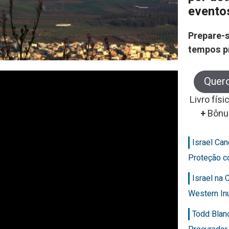
evento
Prepare-s
tempos p
Quer
Livro físi
+
Bônu
Israel Ca
Proteção c
Israel na
Western In
Todd Blan