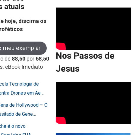
s atuais
e hoje, discirna os
roféticos
o meu exemplar
Nos Passos de
co de
88,50
por
68,50
Jesus
s: eBook Imediato
ncela Tecnologia de
ontra Drones em Ae…
 Cena de Hollywood – O
usitado de Gene…
che é o novo