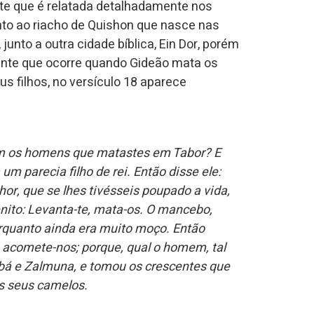
nte que é relatada detalhadamente nos
junto ao riacho de Quishon que nasce nas
unto a outra cidade bíblica, Ein Dor, porém
dente que ocorre quando Gideão mata os
s filhos, no versículo 18 aparece
m os homens que matastes em Tabor? E
um parecia filho de rei. Então disse ele:
or, que se lhes tivésseis poupado a vida,
ênito: Levanta-te, mata-os. O mancebo,
rquanto ainda era muito moço. Então
 acomete-nos; porque, qual o homem, tal
ebá e Zalmuna, e tomou os crescentes que
s seus camelos.