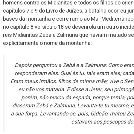
homens contra os Midianitas e todos os filhos do orie
capítulos 7 e 9 do Livro de Juízes, a batalha ocorreu 
bases da montanha e corre rumo ao Mar Mediterrâneo, j
no capítulo 8 versículo 18 se desenrola um outro inci
reis Midianitas Zeba e Zalmuna que haviam matado seu
explicitamente o nome da montanha:
Depois perguntou a Zebá e a Zalmuna: Como era
responderam eles: Qual és tu, tais eram eles; cada 
Eram meus irmãos, filhos de minha mãe; vive o Senh
eu não vos mataria. E disse a Jeter, seu primog
porém, não puxou da espada, porque temia, po
disseram Zebá e Zalmuna: Levanta-te tu mesmo, e
a sua força. Levantando-se, pois, Gideão, matou Z
estavam aos pescoços do